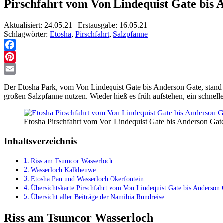
Pirschfahrt vom Von Lindequist Gate bis 
Aktualisiert: 24.05.21 | Erstausgabe: 16.05.21
Schlagwörter:
Etosha
,
Pirschfahrt
,
Salzpfanne
Facebook
Pinterest
Email
Der Etosha Park, vom Von Lindequist Gate bis Anderson Gate, stand 
großen Salzpfanne nutzen. Wieder hieß es früh aufstehen, ein schnel
Etosha Pirschfahrt vom Von Lindequist Gate bis Anderson Gat
Inhaltsverzeichnis
Riss am Tsumcor Wasserloch
Wasserloch Kalkheuwe
Etosha Pan und Wasserloch Okerfontein
Übersichtskarte Pirschfahrt vom Von Lindequist Gate bis Anderson 
Übersicht aller Beiträge der Namibia Rundreise
Riss am Tsumcor Wasserloch