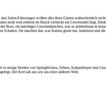
 den Safari-Fahrzeugen wollten dies ihren Gästen wahrscheinlich nic
ss nicht weit entfernt im Busch versteckt ein Löwenrudel liegt. Dank
r der Boss, ein mächtiges Löwenmännchen, war so aufmerksam in brauc
 im Schatten. Sie machten das, was Katzen gerne tun, faulenzen und d
ab es riesige Herden von Springböcken, Zebras, Kuhantilopen und Gnus
legt. Der Kerl sah aus wie aus einer anderen Welt.