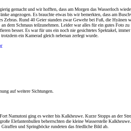
erig gemacht und wir hofften, dass am Morgen das Wasserloch wieder 
ränke angezogen. Es brauchte etwas bis wir bemerkten, dass am Busch
nes Zebras. Rund 40 Geier standen zwar Gewehr bei Fuß, die Hyänen wa
um an dem Schmaus teilzunehmen. Leider war alles für ein gutes Foto zu
afieren besser. Es war für uns ein noch nie gesichtetes Spektakel, im
u trotzdem ein Kamerad gleich nebenan zerlegt wurde.
nung auf weitere Sichtungen.
ort Namutoni ging es weiter bis Kalkheuwe. Kurze Stopps an der Strec
roße Elefantenbullen beherrschten die kleine Wasserstelle Kalkheuwe. 
, Giraffen und Springböcke rundeten das friedliche Bild ab.