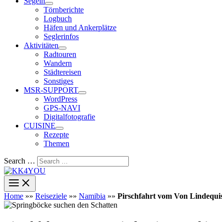
Segeln
Törnberichte
Logbuch
Häfen und Ankerplätze
Seglerinfos
Aktivitäten
Radtouren
Wandern
Städtereisen
Sonstiges
MSR-SUPPORT
WordPress
GPS-NAVI
Digitalfotografie
CUISINE
Rezepte
Themen
Search …
Home
»»
Reiseziele
»»
Namibia
»»
Pirschfahrt vom Von Lindequis