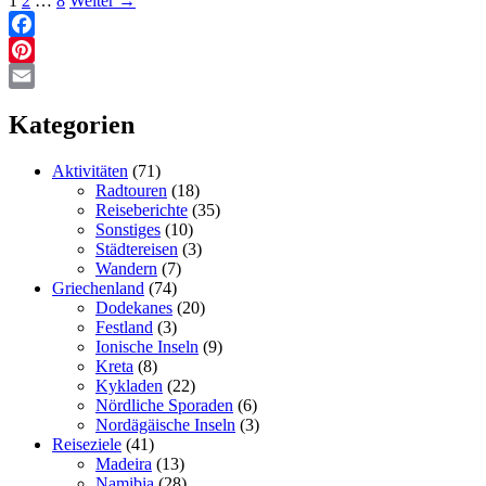
1
2
…
8
Weiter
→
Park
-
Allgemeines
Facebook
und
Pinterest
Buchung
Email
Kategorien
Aktivitäten
(71)
Radtouren
(18)
Reiseberichte
(35)
Sonstiges
(10)
Städtereisen
(3)
Wandern
(7)
Griechenland
(74)
Dodekanes
(20)
Festland
(3)
Ionische Inseln
(9)
Kreta
(8)
Kykladen
(22)
Nördliche Sporaden
(6)
Nordägäische Inseln
(3)
Reiseziele
(41)
Madeira
(13)
Namibia
(28)