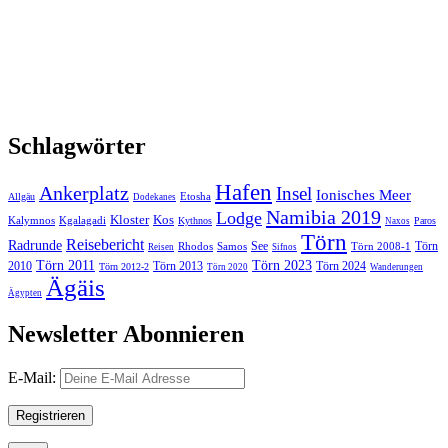
Schlagwörter
Hafen
Ankerplatz
Insel
Ionisches Meer
Etosha
Allgäu
Dodekanes
Namibia 2019
Lodge
Kloster
Kos
Kalymnos
Kgalagadi
Kythnos
Paros
Naxos
Törn
Reisebericht
Radrunde
See
Törn
Rhodos
Samos
Törn 2008-1
Reisen
Sifnos
Törn 2011
Törn 2023
2010
Törn 2013
Törn 2024
Törn 2012-2
Törn 2020
Wanderungen
Ägäis
Ägypten
Newsletter Abonnieren
E-Mail: