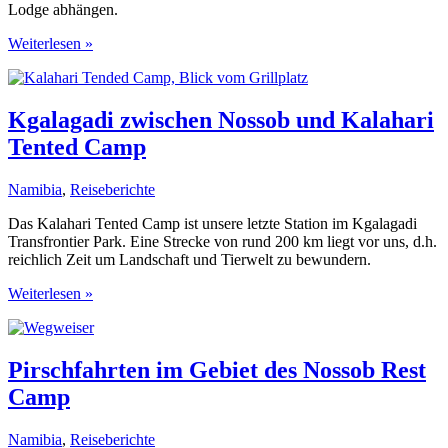
Lodge abhängen.
Lapa
Weiterlesen »
Lange
Lodge,
Abschied
vom
Kgalagadi zwischen Nossob und Kalahari
Kgalagadi
Tented Camp
Transfrontier
Park
Namibia
,
Reiseberichte
Das Kalahari Tented Camp ist unsere letzte Station im Kgalagadi
Transfrontier Park. Eine Strecke von rund 200 km liegt vor uns, d.h.
reichlich Zeit um Landschaft und Tierwelt zu bewundern.
Kgalagadi
Weiterlesen »
zwischen
Nossob
und
Kalahari
Pirschfahrten im Gebiet des Nossob Rest
Tented
Camp
Camp
Namibia
,
Reiseberichte