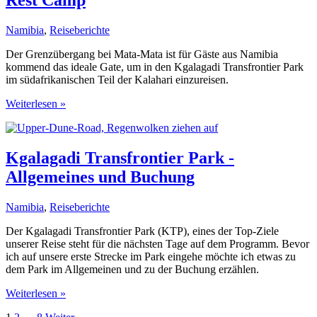
Rest Camp
Park
Namibia
,
Reiseberichte
Der Grenzübergang bei Mata-Mata ist für Gäste aus Namibia
kommend das ideale Gate, um in den Kgalagadi Transfrontier Park
im südafrikanischen Teil der Kalahari einzureisen.
KTP
Weiterlesen »
zwischen
Mata-
Mata
und
Kgalagadi Transfrontier Park -
Nossob
Allgemeines und Buchung
Rest
Camp
Namibia
,
Reiseberichte
Der Kgalagadi Transfrontier Park (KTP), eines der Top-Ziele
unserer Reise steht für die nächsten Tage auf dem Programm. Bevor
ich auf unsere erste Strecke im Park eingehe möchte ich etwas zu
dem Park im Allgemeinen und zu der Buchung erzählen.
Kgalagadi
Weiterlesen »
Transfrontier