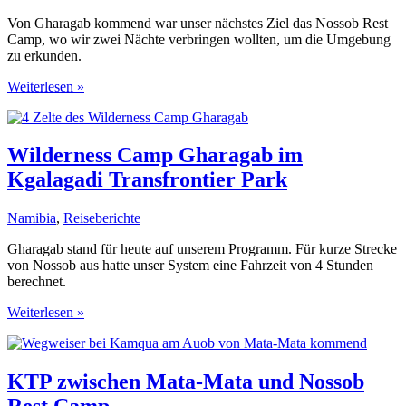
Von Gharagab kommend war unser nächstes Ziel das Nossob Rest
Camp, wo wir zwei Nächte verbringen wollten, um die Umgebung
zu erkunden.
Pirschfahrten
Weiterlesen »
im
Gebiet
des
Nossob
Wilderness Camp Gharagab im
Rest
Kgalagadi Transfrontier Park
Camp
Namibia
,
Reiseberichte
Gharagab stand für heute auf unserem Programm. Für kurze Strecke
von Nossob aus hatte unser System eine Fahrzeit von 4 Stunden
berechnet.
Wilderness
Weiterlesen »
Camp
Gharagab
im
Kgalagadi
KTP zwischen Mata-Mata und Nossob
Transfrontier