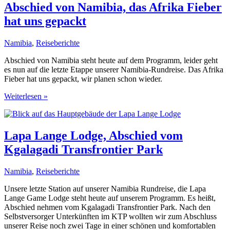
Abschied von Namibia, das Afrika Fieber
hat uns gepackt
Namibia
,
Reiseberichte
Abschied von Namibia steht heute auf dem Programm, leider geht
es nun auf die letzte Etappe unserer Namibia-Rundreise. Das Afrika
Fieber hat uns gepackt, wir planen schon wieder.
Abschied
Weiterlesen »
von
Namibia,
das
Afrika
Lapa Lange Lodge, Abschied vom
Fieber
Kgalagadi Transfrontier Park
hat
uns
gepackt
Namibia
,
Reiseberichte
Unsere letzte Station auf unserer Namibia Rundreise, die Lapa
Lange Game Lodge steht heute auf unserem Programm. Es heißt,
Abschied nehmen vom Kgalagadi Transfrontier Park. Nach den
Selbstversorger Unterkünften im KTP wollten wir zum Abschluss
unserer Reise noch zwei Tage in einer schönen und komfortablen