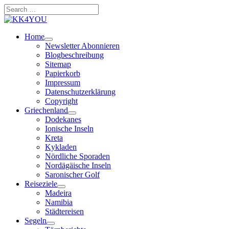
Zum
Search
Inhalt
…
springen
Home
Newsletter Abonnieren
Blogbeschreibung
Sitemap
Papierkorb
Impressum
Datenschutzerklärung
Copyright
Griechenland
Dodekanes
Ionische Inseln
Kreta
Kykladen
Nördliche Sporaden
Nordägäische Inseln
Saronischer Golf
Reiseziele
Madeira
Namibia
Städtereisen
Segeln