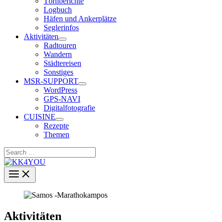
Törnberichte
Logbuch
Häfen und Ankerplätze
Seglerinfos
Aktivitäten
Radtouren
Wandern
Städtereisen
Sonstiges
MSR-SUPPORT
WordPress
GPS-NAVI
Digitalfotografie
CUISINE
Rezepte
Themen
Search
…
Aktivitäten