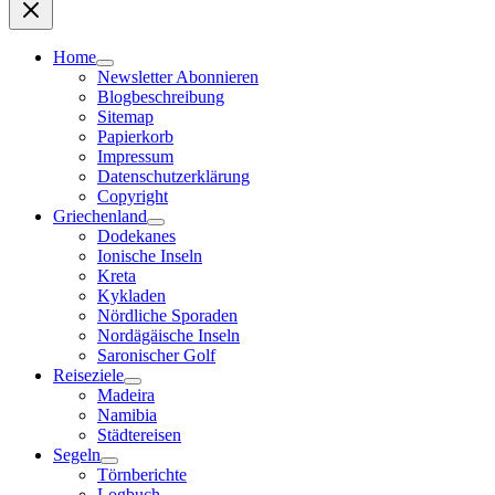
Home
Newsletter Abonnieren
Blogbeschreibung
Sitemap
Papierkorb
Impressum
Datenschutzerklärung
Copyright
Griechenland
Dodekanes
Ionische Inseln
Kreta
Kykladen
Nördliche Sporaden
Nordägäische Inseln
Saronischer Golf
Reiseziele
Madeira
Namibia
Städtereisen
Segeln
Törnberichte
Logbuch