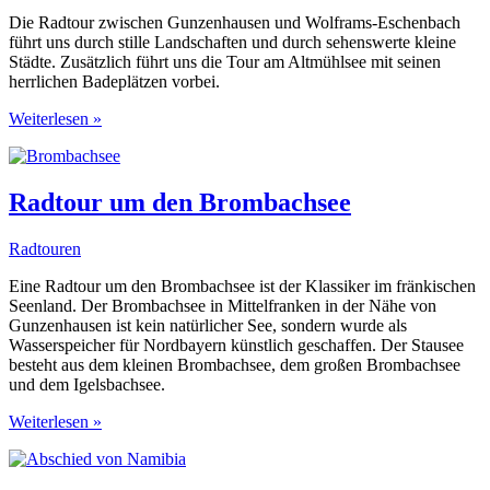
Die Radtour zwischen Gunzenhausen und Wolframs-Eschenbach
führt uns durch stille Landschaften und durch sehenswerte kleine
Städte. Zusätzlich führt uns die Tour am Altmühlsee mit seinen
herrlichen Badeplätzen vorbei.
Radtour
Weiterlesen »
zwischen
Gunzenhausen
und
Wolframs-
Radtour um den Brombachsee
Eschenbach
Radtouren
Eine Radtour um den Brombachsee ist der Klassiker im fränkischen
Seenland. Der Brombachsee in Mittelfranken in der Nähe von
Gunzenhausen ist kein natürlicher See, sondern wurde als
Wasserspeicher für Nordbayern künstlich geschaffen. Der Stausee
besteht aus dem kleinen Brombachsee, dem großen Brombachsee
und dem Igelsbachsee.
Radtour
Weiterlesen »
um
den
Brombachsee