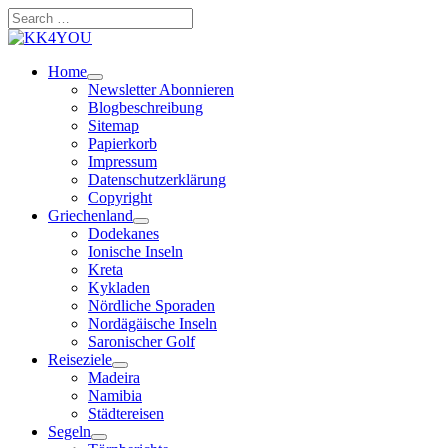
Zum
Search
Inhalt
…
springen
Home
Newsletter Abonnieren
Blogbeschreibung
Sitemap
Papierkorb
Impressum
Datenschutzerklärung
Copyright
Griechenland
Dodekanes
Ionische Inseln
Kreta
Kykladen
Nördliche Sporaden
Nordägäische Inseln
Saronischer Golf
Reiseziele
Madeira
Namibia
Städtereisen
Segeln