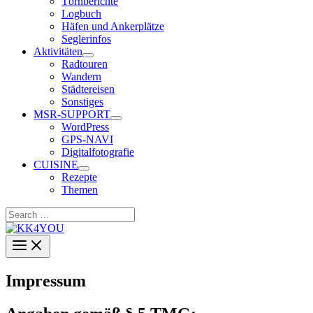
Törnberichte
Logbuch
Häfen und Ankerplätze
Seglerinfos
Aktivitäten
Radtouren
Wandern
Städtereisen
Sonstiges
MSR-SUPPORT
WordPress
GPS-NAVI
Digitalfotografie
CUISINE
Rezepte
Themen
Search
…
Impressum