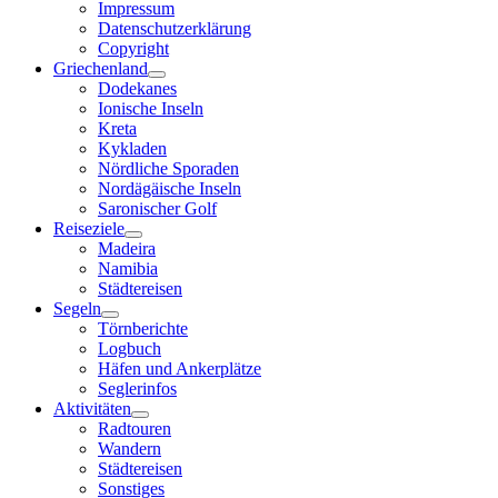
Impressum
Datenschutzerklärung
Copyright
Griechenland
Dodekanes
Ionische Inseln
Kreta
Kykladen
Nördliche Sporaden
Nordägäische Inseln
Saronischer Golf
Reiseziele
Madeira
Namibia
Städtereisen
Segeln
Törnberichte
Logbuch
Häfen und Ankerplätze
Seglerinfos
Aktivitäten
Radtouren
Wandern
Städtereisen
Sonstiges