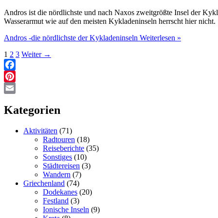
Andros ist die nördlichste und nach Naxos zweitgrößte Insel der Kyk
Wasserarmut wie auf den meisten Kykladeninseln herrscht hier nicht.
Andros -die nördlichste der Kykladeninseln
Weiterlesen »
1
2
3
Weiter
→
Facebook
Pinterest
Email
Kategorien
Aktivitäten
(71)
Radtouren
(18)
Reiseberichte
(35)
Sonstiges
(10)
Städtereisen
(3)
Wandern
(7)
Griechenland
(74)
Dodekanes
(20)
Festland
(3)
Ionische Inseln
(9)