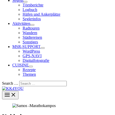
Segeln
Törnberichte
Logbuch
Häfen und Ankerplätze
Seglerinfos
Aktivitäten
Radtouren
Wandern
Städtereisen
Sonstiges
MSR-SUPPORT
WordPress
GPS-NAVI
Digitalfotografie
CUISINE
Rezepte
Themen
Search …