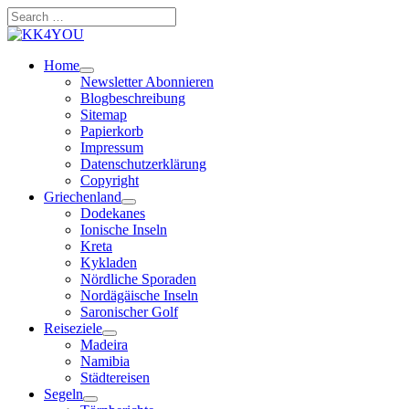
Zum
Search
Inhalt
…
springen
Home
Newsletter Abonnieren
Blogbeschreibung
Sitemap
Papierkorb
Impressum
Datenschutzerklärung
Copyright
Griechenland
Dodekanes
Ionische Inseln
Kreta
Kykladen
Nördliche Sporaden
Nordägäische Inseln
Saronischer Golf
Reiseziele
Madeira
Namibia
Städtereisen
Segeln