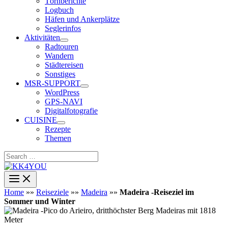
Törnberichte
Logbuch
Häfen und Ankerplätze
Seglerinfos
Aktivitäten
Radtouren
Wandern
Städtereisen
Sonstiges
MSR-SUPPORT
WordPress
GPS-NAVI
Digitalfotografie
CUISINE
Rezepte
Themen
Search
…
Home
»»
Reiseziele
»»
Madeira
»»
Madeira -Reiseziel im
Sommer und Winter