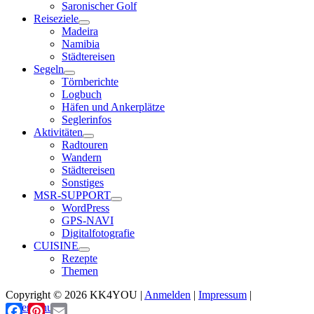
Saronischer Golf
Reiseziele
Madeira
Namibia
Städtereisen
Segeln
Törnberichte
Logbuch
Häfen und Ankerplätze
Seglerinfos
Aktivitäten
Radtouren
Wandern
Städtereisen
Sonstiges
MSR-SUPPORT
WordPress
GPS-NAVI
Digitalfotografie
CUISINE
Rezepte
Themen
Copyright © 2026 KK4YOU |
Anmelden
|
Impressum
|
Datenschutz
Facebook
Pinterest
Email