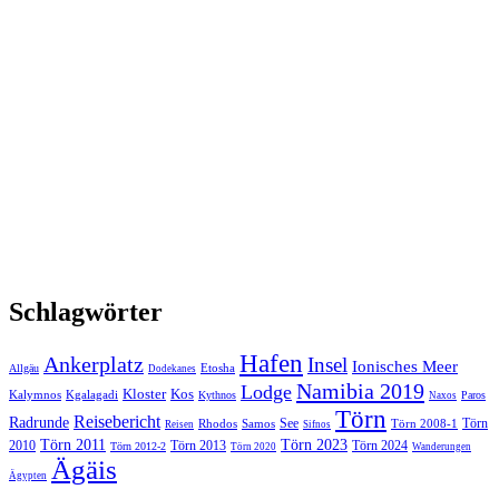
Schlagwörter
Hafen
Ankerplatz
Insel
Ionisches Meer
Etosha
Allgäu
Dodekanes
Namibia 2019
Lodge
Kloster
Kos
Kalymnos
Kgalagadi
Kythnos
Paros
Naxos
Törn
Reisebericht
Radrunde
See
Törn
Rhodos
Samos
Törn 2008-1
Reisen
Sifnos
Törn 2011
Törn 2023
2010
Törn 2013
Törn 2024
Törn 2012-2
Törn 2020
Wanderungen
Ägäis
Ägypten