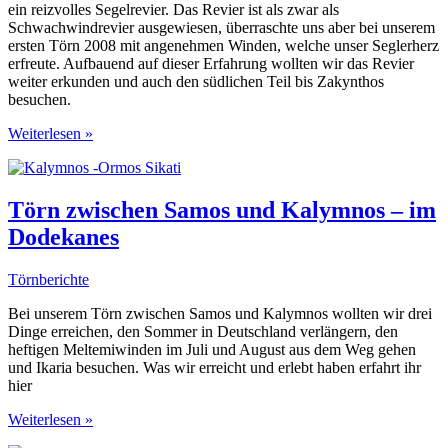
ein reizvolles Segelrevier. Das Revier ist als zwar als
Schwachwindrevier ausgewiesen, überraschte uns aber bei unserem
ersten Törn 2008 mit angenehmen Winden, welche unser Seglerherz
erfreute. Aufbauend auf dieser Erfahrung wollten wir das Revier
weiter erkunden und auch den südlichen Teil bis Zakynthos
besuchen.
Ionisches
Weiterlesen »
Meer
zwischen
Korfu
und
Törn zwischen Samos und Kalymnos – im
Zakynthos
Dodekanes
–
Törn
in
Törnberichte
fantastischer
Natur
Bei unserem Törn zwischen Samos und Kalymnos wollten wir drei
Dinge erreichen, den Sommer in Deutschland verlängern, den
heftigen Meltemiwinden im Juli und August aus dem Weg gehen
und Ikaria besuchen. Was wir erreicht und erlebt haben erfahrt ihr
hier
Törn
Weiterlesen »
zwischen