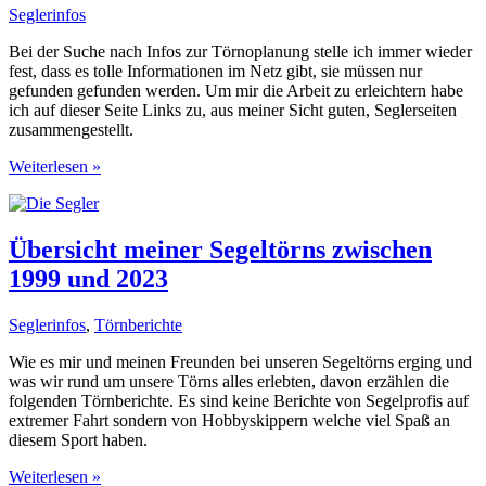
Kas
Seglerinfos
Bei der Suche nach Infos zur Törnoplanung stelle ich immer wieder
fest, dass es tolle Informationen im Netz gibt, sie müssen nur
gefunden gefunden werden. Um mir die Arbeit zu erleichtern habe
ich auf dieser Seite Links zu, aus meiner Sicht guten, Seglerseiten
zusammengestellt.
Seglers
Weiterlesen »
Webseiten,
eine
kleine
Linksammlung
Übersicht meiner Segeltörns zwischen
1999 und 2023
Seglerinfos
,
Törnberichte
Wie es mir und meinen Freunden bei unseren Segeltörns erging und
was wir rund um unsere Törns alles erlebten, davon erzählen die
folgenden Törnberichte. Es sind keine Berichte von Segelprofis auf
extremer Fahrt sondern von Hobbyskippern welche viel Spaß an
diesem Sport haben.
Übersicht
Weiterlesen »