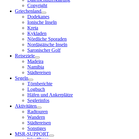
Copyright
Griechenland
Dodekanes
Ionische Inseln
Kreta
Kykladen
Nördliche Sporaden
Nordägäische Inseln
Saronischer Golf
Reiseziele
Madeira
Namibia
Städtereisen
Segeln
Törnberichte
Logbuch
Häfen und Ankerplätze
Seglerinfos
Aktivitäten
Radtouren
Wandern
Städtereisen
Sonstiges
MSR-SUPPORT