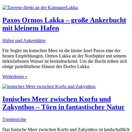
meiner
Segeltörns
zwischen
1999
Paxos Ormos Lakka – große Ankerbucht
und
mit kleinem Hafen
2023
Häfen und Ankerplätze
Für Segler im Ionischen Meer ist die kleine Insel Paxos eine der
besten Empfehlungen. Ormos Lakka an der Nordspitze mit seinem
türkisfarbenen Wasser ist beeindruckend. Um die Bucht reihen sich
einige pastellfarbene Häuser des Dorfes Lakka.
Paxos
Weiterlesen »
Ormos
Lakka
–
große
Ionisches Meer zwischen Korfu und
Ankerbucht
Zakynthos – Törn in fantastischer Natur
mit
kleinem
Hafen
Törnberichte
Das Ionische Meer zwischen Korfu und Zakynthos ist landschaftlich