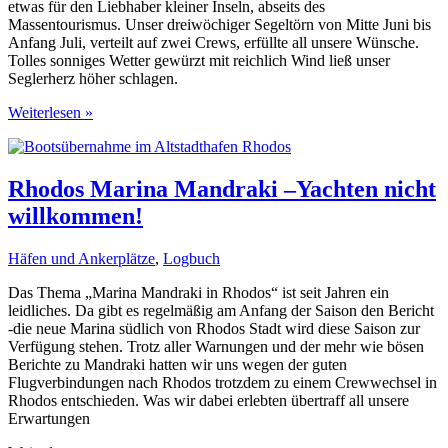
etwas für den Liebhaber kleiner Inseln, abseits des
Massentourismus. Unser dreiwöchiger Segeltörn von Mitte Juni bis
Anfang Juli, verteilt auf zwei Crews, erfüllte all unsere Wünsche.
Tolles sonniges Wetter gewürzt mit reichlich Wind ließ unser
Seglerherz höher schlagen.
Törn
Weiterlesen »
im
Dodekanes
zwischen
Samos
Rhodos Marina Mandraki –Yachten nicht
und
willkommen!
Rhodos
Häfen und Ankerplätze
,
Logbuch
Das Thema „Marina Mandraki in Rhodos“ ist seit Jahren ein
leidliches. Da gibt es regelmäßig am Anfang der Saison den Bericht
-die neue Marina südlich von Rhodos Stadt wird diese Saison zur
Verfügung stehen. Trotz aller Warnungen und der mehr wie bösen
Berichte zu Mandraki hatten wir uns wegen der guten
Flugverbindungen nach Rhodos trotzdem zu einem Crewwechsel in
Rhodos entschieden. Was wir dabei erlebten übertraff all unsere
Erwartungen