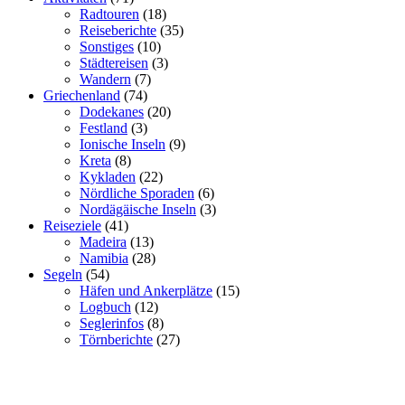
Radtouren
(18)
Reiseberichte
(35)
Sonstiges
(10)
Städtereisen
(3)
Wandern
(7)
Griechenland
(74)
Dodekanes
(20)
Festland
(3)
Ionische Inseln
(9)
Kreta
(8)
Kykladen
(22)
Nördliche Sporaden
(6)
Nordägäische Inseln
(3)
Reiseziele
(41)
Madeira
(13)
Namibia
(28)
Segeln
(54)
Häfen und Ankerplätze
(15)
Logbuch
(12)
Seglerinfos
(8)
Törnberichte
(27)