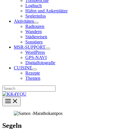
Törnberichte
Logbuch
Häfen und Ankerplätze
Seglerinfos
Aktivitäten
Radtouren
Wandern
Städtereisen
Sonstiges
MSR-SUPPORT
WordPress
GPS-NAVI
Digitalfotografie
CUISINE
Rezepte
Themen
Search
…
Segeln