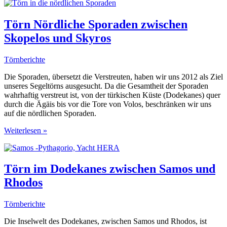
Samos
und
Kalymnos
Törn Nördliche Sporaden zwischen
–
Skopelos und Skyros
im
Dodekanes
Törnberichte
Die Sporaden, übersetzt die Verstreuten, haben wir uns 2012 als Ziel
unseres Segeltörns ausgesucht. Da die Gesamtheit der Sporaden
wahrhaftig verstreut ist, von der türkischen Küste (Dodekanes) quer
durch die Ägäis bis vor die Tore von Volos, beschränken wir uns
auf die nördlichen Sporaden.
Törn
Weiterlesen »
Nördliche
Sporaden
zwischen
Skopelos
Törn im Dodekanes zwischen Samos und
und
Rhodos
Skyros
Törnberichte
Die Inselwelt des Dodekanes, zwischen Samos und Rhodos, ist