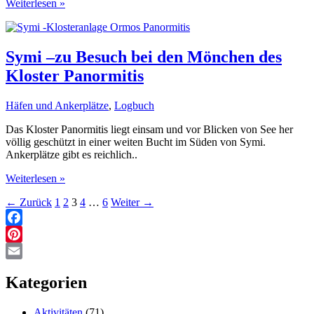
Rhodos
Weiterlesen »
Marina
Mandraki
–
Yachten
Symi –zu Besuch bei den Mönchen des
nicht
Kloster Panormitis
willkommen!
Häfen und Ankerplätze
,
Logbuch
Das Kloster Panormitis liegt einsam und vor Blicken von See her
völlig geschützt in einer weiten Bucht im Süden von Symi.
Ankerplätze gibt es reichlich..
Symi
Weiterlesen »
–
←
Zurück
1
2
3
4
…
6
Weiter
→
zu
Besuch
bei
Facebook
den
Pinterest
Mönchen
des
Email
Kloster
Kategorien
Panormitis
Aktivitäten
(71)