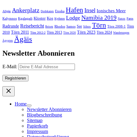
Hafen
Ankerplatz
Insel
Ionisches Meer
Etosha
Allgäu
Dodekanes
Namibia 2019
Lodge
Kloster
Kos
Kalymnos
Kgalagadi
Kythnos
Paros
Naxos
Törn
Reisebericht
Radrunde
See
Törn
Rhodos
Samos
Törn 2008-1
Reisen
Sifnos
Törn 2011
Törn 2023
2010
Törn 2013
Törn 2024
Törn 2012-2
Törn 2020
Wanderungen
Ägäis
Ägypten
Newsletter Abonnieren
E-Mail:
Home
Newsletter Abonnieren
Blogbeschreibung
Sitemap
Papierkorb
Impressum
Datenschutzerklärung