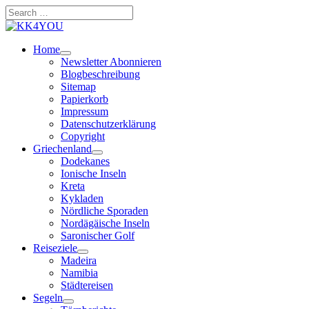
Zum
Search
Inhalt
…
springen
Home
Newsletter Abonnieren
Blogbeschreibung
Sitemap
Papierkorb
Impressum
Datenschutzerklärung
Copyright
Griechenland
Dodekanes
Ionische Inseln
Kreta
Kykladen
Nördliche Sporaden
Nordägäische Inseln
Saronischer Golf
Reiseziele
Madeira
Namibia
Städtereisen
Segeln