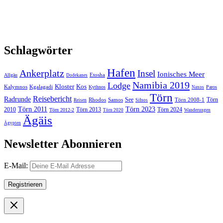
Schlagwörter
Hafen
Ankerplatz
Insel
Ionisches Meer
Etosha
Allgäu
Dodekanes
Namibia 2019
Lodge
Kloster
Kos
Kalymnos
Kgalagadi
Kythnos
Paros
Naxos
Törn
Reisebericht
Radrunde
See
Törn
Rhodos
Samos
Törn 2008-1
Reisen
Sifnos
Törn 2011
Törn 2023
2010
Törn 2013
Törn 2024
Törn 2012-2
Törn 2020
Wanderungen
Ägäis
Ägypten
Newsletter Abonnieren
E-Mail: