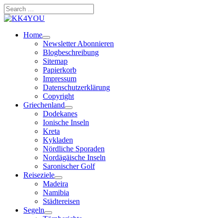
Zum
Search
Inhalt
…
springen
Home
Newsletter Abonnieren
Blogbeschreibung
Sitemap
Papierkorb
Impressum
Datenschutzerklärung
Copyright
Griechenland
Dodekanes
Ionische Inseln
Kreta
Kykladen
Nördliche Sporaden
Nordägäische Inseln
Saronischer Golf
Reiseziele
Madeira
Namibia
Städtereisen
Segeln