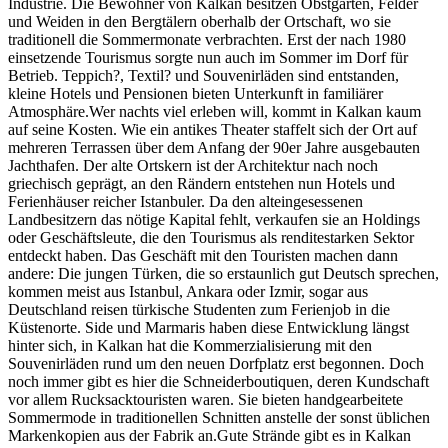
Industrie. Die Bewohner von Kalkan besitzen Obstgärten, Felder
und Weiden in den Bergtälern oberhalb der Ortschaft, wo sie
traditionell die Sommermonate verbrachten. Erst der nach 1980
einsetzende Tourismus sorgte nun auch im Sommer im Dorf für
Betrieb. Teppich?, Textil? und Souvenirläden sind entstanden,
kleine Hotels und Pensionen bieten Unterkunft in familiärer
Atmosphäre.Wer nachts viel erleben will, kommt in Kalkan kaum
auf seine Kosten. Wie ein antikes Theater staffelt sich der Ort auf
mehreren Terrassen über dem Anfang der 90er Jahre ausgebauten
Jachthafen. Der alte Ortskern ist der Architektur nach noch
griechisch geprägt, an den Rändern entstehen nun Hotels und
Ferienhäuser reicher Istanbuler. Da den alteingesessenen
Landbesitzern das nötige Kapital fehlt, verkaufen sie an Holdings
oder Geschäftsleute, die den Tourismus als renditestarken Sektor
entdeckt haben. Das Geschäft mit den Touristen machen dann
andere: Die jungen Türken, die so erstaunlich gut Deutsch sprechen,
kommen meist aus Istanbul, Ankara oder Izmir, sogar aus
Deutschland reisen türkische Studenten zum Ferienjob in die
Küstenorte. Side und Marmaris haben diese Entwicklung längst
hinter sich, in Kalkan hat die Kommerzialisierung mit den
Souvenirläden rund um den neuen Dorfplatz erst begonnen. Doch
noch immer gibt es hier die Schneiderboutiquen, deren Kundschaft
vor allem Rucksacktouristen waren. Sie bieten handgearbeitete
Sommermode in traditionellen Schnitten anstelle der sonst üblichen
Markenkopien aus der Fabrik an.Gute Strände gibt es in Kalkan