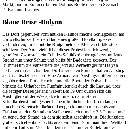
Markt, und im Sommer fahren Dolmus Boote über den See nach
Dalyan und Kaunos.
Blaue Reise -Dalyan
Das Dorf gegenüber vom antiken Kaunos machte Schlagzeilen, als
Umweltschützer hier den Bau eines großen Hotelkomplexes
verhinderten, um damit die Brutgebiete der Meeresschildkröte zu
schützen. Der Artenvielfalt hat dieser Protest letztlich wenig
geholfen. Zwar steht ein Teil des Schildkrötenbrutgebiets am Iztuzu
Strand nun unter Schutz und bleibt für Badegäste gesperrt. Der
Rummel um die Panzertiere die jetzt als Werbeträger für Dalyan
herhalten müssen, hat dem Dorf aber einen kometenhaften Aufstieg
als Urlaubsziel beschert. Eine Armada von Ausflugsschiffen belagert
tagsüber den »Turtle Beach«, und die Boote der Dalyan Fischer
bringen die Urlauber im Fünfminutentakt durch die Lagune, über
die fettiger Dieselgestank wabert.Bis 19 Uhr dürfen sich die
Ausflügler auf der Westspitze tummeln, dann ist der
Schildkrötenstrand gesperrt. Die urtümlichen, bis 1,5 m langen
Unechten Karettschildkröten dagegen kommen nur nachts zur
Eiablage an den Strand ein Weibchen auch nur alle 2 3 Jahre einmal
an genau den Strand, an dem sie selbst geschlüpft ist. Die Jungtiere
graben sich ebenfalls nachts aus dem Sand. Stört man ihren Wettlauf
mit dem Tod zum Meer, bei dem sie sich an der Reflektion des