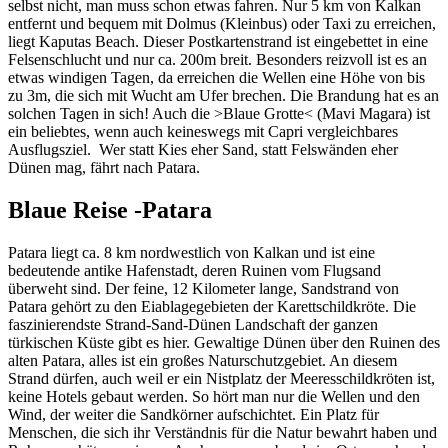
selbst nicht, man muss schon etwas fahren. Nur 5 km von Kalkan
entfernt und bequem mit Dolmus (Kleinbus) oder Taxi zu erreichen,
liegt Kaputas Beach. Dieser Postkartenstrand ist eingebettet in eine
Felsenschlucht und nur ca. 200m breit. Besonders reizvoll ist es an
etwas windigen Tagen, da erreichen die Wellen eine Höhe von bis
zu 3m, die sich mit Wucht am Ufer brechen. Die Brandung hat es an
solchen Tagen in sich! Auch die >Blaue Grotte< (Mavi Magara) ist
ein beliebtes, wenn auch keineswegs mit Capri vergleichbares
Ausflugsziel. Wer statt Kies eher Sand, statt Felswänden eher
Dünen mag, fährt nach Patara.
Blaue Reise -Patara
Patara liegt ca. 8 km nordwestlich von Kalkan und ist eine
bedeutende antike Hafenstadt, deren Ruinen vom Flugsand
überweht sind. Der feine, 12 Kilometer lange, Sandstrand von
Patara gehört zu den Eiablagegebieten der Karettschildkröte. Die
faszinierendste Strand-Sand-Dünen Landschaft der ganzen
türkischen Küste gibt es hier. Gewaltige Dünen über den Ruinen des
alten Patara, alles ist ein großes Naturschutzgebiet. An diesem
Strand dürfen, auch weil er ein Nistplatz der Meeresschildkröten ist,
keine Hotels gebaut werden. So hört man nur die Wellen und den
Wind, der weiter die Sandkörner aufschichtet. Ein Platz für
Menschen, die sich ihr Verständnis für die Natur bewahrt haben und