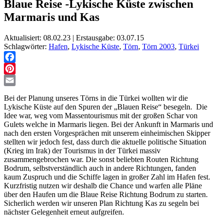
Blaue Reise -Lykische Küste zwischen
Marmaris und Kas
Aktualisiert: 08.02.23 | Erstausgabe: 03.07.15
Schlagwörter:
Hafen
,
Lykische Küste
,
Törn
,
Törn 2003
,
Türkei
Facebook
Pinterest
Email
Bei der Planung unseres Törns in die Türkei wollten wir die
Lykische Küste auf den Spuren der „Blauen Reise“ besegeln. Die
Idee war, weg vom Massentourismus mit der großen Schar von
Gulets welche in Marmaris liegen. Bei der Ankunft in Marmaris und
nach den ersten Vorgesprächen mit unserem einheimischen Skipper
stellten wir jedoch fest, dass durch die aktuelle politische Situation
(Krieg im Irak) der Tourismus in der Türkei massiv
zusammengebrochen war. Die sonst beliebten Routen Richtung
Bodrum, selbstverständlich auch in andere Richtungen, fanden
kaum Zuspruch und die Schiffe lagen in großer Zahl im Hafen fest.
Kurzfristig nutzen wir deshalb die Chance und warfen alle Pläne
über den Haufen um die Blaue Reise Richtung Bodrum zu starten.
Sicherlich werden wir unseren Plan Richtung Kas zu segeln bei
nächster Gelegenheit erneut aufgreifen.