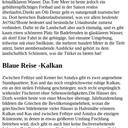
kristallklarem Wasser. Das Tote Meer ist heute jedoch ein
gebührenpflichtiges Freibad und in der Saison restlos
überlaufen.Direkt am Ölü Deniz geht es naturgemäß touristischer
zu. Dort herrschen Badeurlaubsrummel, was vor allem heulende
Jet?Ski?Boote bedeutet und besinnliche Urlaubsruhe zumeist
verhindert. Dafür ist die Landschaft aber auch einmalig, und es gibt
kaum einen schöneren Platz für Badefreuden in glasklarem Wasser,
als dort! Eine Fahrt in die gebirgige, fast einsame Umgebung,
teilweise mit einer Steilküste, die mehrere hundert Meter in die Tiefe
stürzt, bietet atemberaubende Ausblicke und gehört zu dem
landschaftlich Schönsten, was die Türkei zu bieten hat!
Blaue Reise -Kalkan
Zwischen Fethiye und Kemer bei Antalya gibt es zwei angenehme
Standquartiere, Kas und das noch vergleichsweise ruhige Kalkan,
ein an den steilen Felshang geschmiegter, noch recht ursprünglich
wirkender Fischerort ohne Sehenswürdigkeiten.Die Häuser des
Dorfs werden heute von einer Moschee überragt. Jahrhundertelang
bildeten die Griechen die Bevölkerungsmehrheit, woran die
griechischen Stilelemente vieler Häuser in Hafennähe erinnern.
Kalkan und Kas sind zwischen Fethiye und Antalya die einzigen
Küstenorte, in denen in etwas größerem Umfang Fischfang
betrieben wird, doch gibt es auch hier keine fischverarbeitende