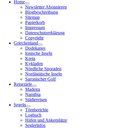
Home
Newsletter Abonnieren
Blogbeschreibung
Sitemap
Papierkorb
Impressum
Datenschutzerklärung
Copyright
Griechenland
Dodekanes
Ionische Inseln
Kreta
Kykladen
Nördliche Sporaden
Nordägäische Inseln
Saronischer Golf
Reiseziele
Madeira
Namibia
Städtereisen
Segeln
Törnberichte
Logbuch
Häfen und Ankerplätze
Seglerinfos