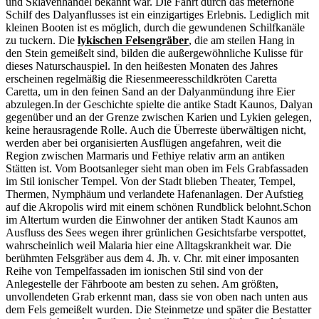
und Sklavenhandel bekannt war. Die Fahrt durch das meterhohe
Schilf des Dalyanflusses ist ein einzigartiges Erlebnis. Lediglich mit
kleinen Booten ist es möglich, durch die gewundenen Schilfkanäle
zu tuckern. Die
lykischen Felsengräber
, die am steilen Hang in
den Stein gemeißelt sind, bilden die außergewöhnliche Kulisse für
dieses Naturschauspiel. In den heißesten Monaten des Jahres
erscheinen regelmäßig die Riesenmeeresschildkröten Caretta
Caretta, um in den feinen Sand an der Dalyanmündung ihre Eier
abzulegen.In der Geschichte spielte die antike Stadt Kaunos, Dalyan
gegenüber und an der Grenze zwischen Karien und Lykien gelegen,
keine herausragende Rolle. Auch die Überreste überwältigen nicht,
werden aber bei organisierten Ausflügen angefahren, weit die
Region zwischen Marmaris und Fethiye relativ arm an antiken
Stätten ist. Vom Bootsanleger sieht man oben im Fels Grabfassaden
im Stil ionischer Tempel. Von der Stadt blieben Theater, Tempel,
Thermen, Nymphäum und verlandete Hafenanlagen. Der Aufstieg
auf die Akropolis wird mit einem schönen Rundblick belohnt.Schon
im Altertum wurden die Einwohner der antiken Stadt Kaunos am
Ausfluss des Sees wegen ihrer grünlichen Gesichtsfarbe verspottet,
wahrscheinlich weil Malaria hier eine Alltagskrankheit war. Die
berühmten Felsgräber aus dem 4. Jh. v. Chr. mit einer imposanten
Reihe von Tempelfassaden im ionischen Stil sind von der
Anlegestelle der Fährboote am besten zu sehen. Am größten,
unvollendeten Grab erkennt man, dass sie von oben nach unten aus
dem Fels gemeißelt wurden. Die Steinmetze und später die Bestatter