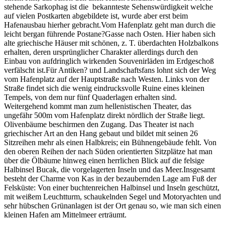
stehende Sarkophag ist die bekannteste Sehenswürdigkeit welche
auf vielen Postkarten abgebildete ist, wurde aber erst beim
Hafenausbau hierher gebracht.Vom Hafenplatz geht man durch die
leicht bergan führende Postane?Gasse nach Osten. Hier haben sich
alte griechische Häuser mit schönen, z. T. überdachten Holzbalkons
erhalten, deren ursprünglicher Charakter allerdings durch den
Einbau von aufdringlich wirkenden Souvenirläden im Erdgeschoß
verfälscht ist.Für Antiken? und Landschaftsfans lohnt sich der Weg
vom Hafenplatz auf der Hauptstraße nach Westen. Links von der
Straße findet sich die wenig eindrucksvolle Ruine eines kleinen
Tempels, von dem nur fünf Quaderlagen erhalten sind.
Weitergehend kommt man zum hellenistischen Theater, das
ungefähr 500m vom Hafenplatz direkt nördlich der Straße liegt.
Olivenbäume beschirmen den Zugang. Das Theater ist nach
griechischer Art an den Hang gebaut und bildet mit seinen 26
Sitzreihen mehr als einen Halbkreis; ein Bühnengebäude fehlt. Von
den oberen Reihen der nach Süden orientierten Sitzplätze hat man
über die Ölbäume hinweg einen herrlichen Blick auf die felsige
Halbinsel Bucak, die vorgelagerten Inseln und das Meer.Insgesamt
besteht der Charme von Kas in der bezaubernden Lage am Fuß der
Felsküste: Von einer buchtenreichen Halbinsel und Inseln geschützt,
mit weißem Leuchtturm, schaukelnden Segel und Motoryachten und
sehr hübschen Grünanlagen ist der Ort genau so, wie man sich einen
kleinen Hafen am Mittelmeer erträumt.