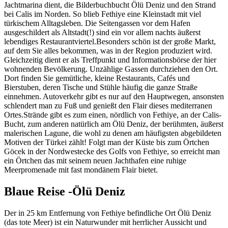
Jachtmarina dient, die Bilderbuchbucht Ölü Deniz und den Strand
bei Calis im Norden. So blieb Fethiye eine Kleinstadt mit viel
türkischem Alltagsleben. Die Seitengassen vor dem Hafen
ausgeschildert als Altstadt(!) sind ein vor allem nachts äußerst
lebendiges Restaurantviertel.Besonders schön ist der große Markt,
auf dem Sie alles bekommen, was in der Region produziert wird.
Gleichzeitig dient er als Treffpunkt und Informationsbörse der hier
wohnenden Bevölkerung. Unzählige Gassen durchziehen den Ort.
Dort finden Sie gemütliche, kleine Restaurants, Cafés und
Bierstuben, deren Tische und Stühle häufig die ganze Straße
einnehmen. Autoverkehr gibt es nur auf den Hauptwegen, ansonsten
schlendert man zu Fuß und genießt den Flair dieses mediterranen
Ortes.Strände gibt es zum einen, nördlich von Fethiye, an der Calis-
Bucht, zum anderen natürlich am Ölü Deniz, der berühmten, äußerst
malerischen Lagune, die wohl zu denen am häufigsten abgebildeten
Motiven der Türkei zählt! Folgt man der Küste bis zum Örtchen
Göcek in der Nordwestecke des Golfs von Fethiye, so erreicht man
ein Örtchen das mit seinem neuen Jachthafen eine ruhige
Meerpromenade mit fast mondänem Flair bietet.
Blaue Reise -Ölü Deniz
Der in 25 km Entfernung von Fethiye befindliche Ort Ölü Deniz
(das tote Meer) ist ein Naturwunder mit herrlicher Aussicht und