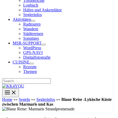
Törnberichte
Logbuch
Häfen und Ankerplätze
Seglerinfos
Aktivitäten
Radtouren
Wandern
Städtereisen
Sonstiges
MSR-SUPPORT
WordPress
GPS-NAVI
Digitalfotografie
CUISINE
Rezepte
Themen
Search
…
Home
»»
Segeln
»»
Seglerinfos
»»
Blaue Reise -Lykische Küste
zwischen Marmaris und Kas