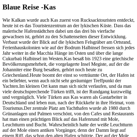
Blaue Reise -Kas
Wie Kalkan wurde auch Kas zuerst von Rucksacktouristen entdeckt,
heute ist es das Touristenzentrum an der lykischen Küste. Dass das
malerische Hafenstädtchen dabei um das drei bis vierfache
gewachsen ist, gehört zu den Schattenseiten dieser Entwicklung.
Verbaut wurde der Blick auf die lykischen Felsgräber am Ortsrand,
Ferienhauskolonien wie auf der Bodrum Halbinsel fressen sich jedes
Jahr weiter in die Macchia Hänge im Osten und über die lange
Cukurbaü Halbinsel im Westen.Kas besaß bis 1923 eine griechische
Bevölkerungsmehrheit, die vorgelagerte Insel Megiste, auf der die
Johanniter eine Burg besaßen, gehört noch heute zu
Griechenland.Heute boomt der einst so verträumte Ort, der Hafen ist
ein beliebter, wenn auch nicht sehr geräumiger Treffpunkt der
Yachten.Im kleinen Ort kann man sich nicht verlaufen, und da man
viele deutschsprechende Türken trifft, ist der Rundgang kurzweilig
und vergnüglich. Viele Türken aus Kas waren als Gastarbeiter in
Deutschland und leben nun, nach der Rückkehr in ihre Heimat, vom
Tourismus.Der zentrale Platz am Yachthafen wurde ab 1980 durch
Grünanlagen und Palmen verschönt, von den Cafes und Restaurants
hat man einen prächtigen Blick auf das Hafenrund mit Mole,
Leuchtturm und Bucht. Wahrscheinlich hatte der weiße Leuchtturm
auf der Mole einen antiken Vorgänger, denn der Damm liegt auf
einem Riff, das schon den alten Hafen schützte. Der auf der Mole