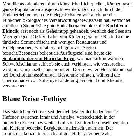
Mondlichts orientieren, durch künstliche Lichtquellen, können rasch
ganze Populationen ausgelöscht werden. Doch auch durch den
Badebetrieb nehmen die Gelege Schaden wer auch nur ein
Fünkchen ökologisches Verantwortungsbewusstsein hat, verzichtet
auf diesen Strand!Eine gute Badealternative bietet die
Bucht von
Ekincik
, fast noch als Geheimtipp gehandelt, westlich des Sees am
Meer gelegen. Die idyllische, von Kiefern gerahmte Bucht ist eine
türkische Sommerfrische mit wenigen Restaurants und
Hotelpensionen, wird aber auch gern von Seglern
besucht.Besonders beliebt als Ausflugsziel sind heute die
Schlammbäder von Horozlar Köyü
, wo man sich in warmem
Schwefelschlamm suhlt ob sie auch verjüngen, wie versprochen
wird, muss man selbst ausprobieren. Der schwarze Heilschlamm soll
bei Durchblutungsstörungen Besserung bringen, während die
Thermalbäder von Sultaniye Linderung bei Gicht und Rheuma
versprechen.
Blaue Reise -Fethiye
Das Städtchen Fethiye, seit dem Mittelalter der bedeutendste
Hafenort zwischen Izmir und Antalya, versteckt sich in der
hintersten Ecke eines weiten Golfs mit zahlreichen Inselchen, den
mit Kiefern bedeckte Bergketten malerisch umarmen. Der
Tourismus konzentriert sich auf den Hafen, der heute als