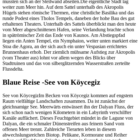
mussten sich an der Steilwand abseilen.Die eigentliche Stadt lag
weiter zum Meer hin. Auf dem Sattel unterhalb des Akropolis
Hügels stehen römische Thermen, eine christliche Basilika und das
runde Podest eines Tholos Tempels, daneben der hohe Bau des gut
erhaltenen Theaters. Unterhalb des Sattels überblickt man den heute
vom Meer abgeschnittenen Hafen, seine Verlandung brachte schon
in spätrömischer Zeit das Ende von Kaunos. Am Abstiegspfad
liegen ein Anten Tempel, ein Nymphaion, weiter unten markiert eine
Stoa die Agora, an der sich auch ein unter Vespasian errichtetes
Brunnenhaus erhob. Der ziemlich mühsame Aufstieg zur Akropolis
(vom Theater aus) lohnt vor allem wegen des Blicks über
Stadtruinen und das von silberglitzernden Wasserstraßen zerteilte
Flussdelta.
Blaue Reise -See von Köycegiz
See von KöycegizIm Becken von Köycegiz kommen auf engstem
Raum vielfältige Landschaften zusammen. Da ist zunächst der
gleichnamige See. Meerwärts entwässert ihn der Dalyan Fluss, der
sich schon nach wenigen Kilometern in ein Labyrinth verschilfter
Kanäle auffächert. Dieses Feuchtgebiet mündet in die Lagune von
Dalyan, die ein schmaler Dünenstreifen aus feinem Sand vom
offenen Meer trennt. Zahlreiche Tierarten leben in diesem
abwechslungsreichen Biotop. Pelikane, Kormorane und Reiher