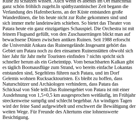
Ruhe zu schätzen wissen. Auch wenn es abends im Ort manchmal
ganz schön fröhlich zugeht.In spätbyzantinischer Zeit begann die
Verlandung des Hafenbeckens, an der Küste entstanden große
Wanderdünen, die bis heute nicht zur Ruhe gekommen sind und
sich immer mehr landeinwärts schieben. So bietet das Theater von
Patara heute ein ganz einzigartiges Schauspiel. Die Orchestra ist mit
feinem Flugsand gefüllt, von den Zuschauerrängen blickt man auf
bewachsene Dünen zwischen antiken Ruinen. Seit 1988 erforscht
die Universität Ankara das Ruinengelände.Insgesamt gehört das
Gebiet um Patara noch zu den einsamen Ruinenstätten obwohl sich
hier Jahr für Jahr mehr Touristen einfinden ? nichts spricht sich
schneller herum als ein Geheimtipp. Vom benachbarten Kalkan gibt
es täglich Bootsausflüge zum Strand, wo bereits einfache Lokantas
entstanden sind, Segeltörns führen nach Patara, und im Dorf
Gelemis wohnen Rucksacktouristen. Es bleibt zu hoffen, dass
Naturschützer und Archäologen verhindern, dass Patara das
Schicksal von Side teilt.Das Ruinengebiet von Patara ist mit einer
Ausdehnung von 1,5×0,5 km ausgesprochen weitläufig, im Frühjahr
streckenweise sumpfig und schlecht begehbar. An windigen Tagen
wird der feine Sand aufgewirbelt und erschwert die Bewältigung der
weiten Wege. Für Freunde des Altertums eine lohnenswerte
Besichtigung.