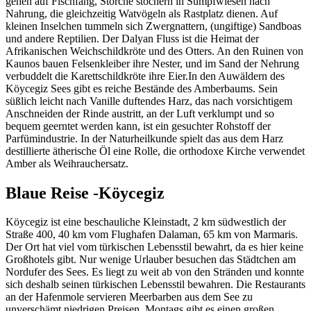
gehen auf Fischfang, Störche stochern in Sumpfwiesen nach
Nahrung, die gleichzeitig Watvögeln als Rastplatz dienen. Auf
kleinen Inselchen tummeln sich Zwergnattern, (ungiftige) Sandboas
und andere Reptilien. Der Dalyan Fluss ist die Heimat der
Afrikanischen Weichschildkröte und des Otters. An den Ruinen von
Kaunos bauen Felsenkleiber ihre Nester, und im Sand der Nehrung
verbuddelt die Karettschildkröte ihre Eier.In den Auwäldern des
Köycegiz Sees gibt es reiche Bestände des Amberbaums. Sein
süßlich leicht nach Vanille duftendes Harz, das nach vorsichtigem
Anschneiden der Rinde austritt, an der Luft verklumpt und so
bequem geerntet werden kann, ist ein gesuchter Rohstoff der
Parfümindustrie. In der Naturheilkunde spielt das aus dem Harz
destillierte ätherische Öl eine Rolle, die orthodoxe Kirche verwendet
Amber als Weihrauchersatz.
Blaue Reise -Köycegiz
Köycegiz ist eine beschauliche Kleinstadt, 2 km südwestlich der
Straße 400, 40 km vom Flughafen Dalaman, 65 km von Marmaris.
Der Ort hat viel vom türkischen Lebensstil bewahrt, da es hier keine
Großhotels gibt. Nur wenige Urlauber besuchen das Städtchen am
Nordufer des Sees. Es liegt zu weit ab von den Stränden und konnte
sich deshalb seinen türkischen Lebensstil bewahren. Die Restaurants
an der Hafenmole servieren Meerbarben aus dem See zu
unverschämt niedrigen Preisen. Montags gibt es einen großen