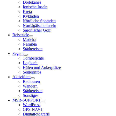
Dodekanes
Ionische Inseln
Kreta
Kykladen
Nördliche Sporaden
Nordägäische Inseln
Saronischer Golf
Reiseziele
Madeira
Namibia
Städtereisen
Segeln
Törnberichte
Logbuch
Häfen und Ankerplätze
Seglerinfos
Aktivitäten
Radtouren
Wandern
Städtereisen
Sonstiges
MSR-SUPPORT
WordPress
GPS-NAVI
Digitalfotografie