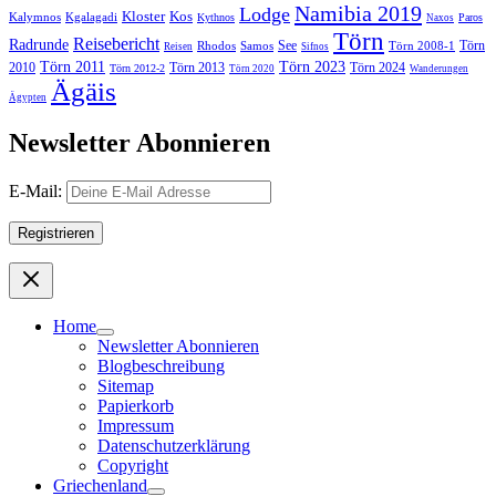
Namibia 2019
Lodge
Kloster
Kos
Kalymnos
Kgalagadi
Kythnos
Paros
Naxos
Törn
Reisebericht
Radrunde
See
Törn
Rhodos
Samos
Törn 2008-1
Reisen
Sifnos
Törn 2011
Törn 2023
2010
Törn 2013
Törn 2024
Törn 2012-2
Törn 2020
Wanderungen
Ägäis
Ägypten
Newsletter Abonnieren
E-Mail:
Home
Newsletter Abonnieren
Blogbeschreibung
Sitemap
Papierkorb
Impressum
Datenschutzerklärung
Copyright
Griechenland