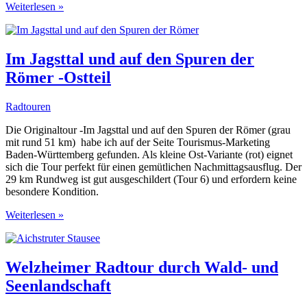
Radtour
Weiterlesen »
Schwäbische
Alp
zwischen
Blaubeuren
Im Jagsttal und auf den Spuren der
und
Römer -Ostteil
Mehrstetten
Radtouren
Die Originaltour -Im Jagsttal und auf den Spuren der Römer (grau
mit rund 51 km) habe ich auf der Seite Tourismus-Marketing
Baden-Württemberg gefunden. Als kleine Ost-Variante (rot) eignet
sich die Tour perfekt für einen gemütlichen Nachmittagsausflug. Der
29 km Rundweg ist gut ausgeschildert (Tour 6) und erfordern keine
besondere Kondition.
Im
Weiterlesen »
Jagsttal
und
auf
den
Welzheimer Radtour durch Wald- und
Spuren
Seenlandschaft
der
Römer