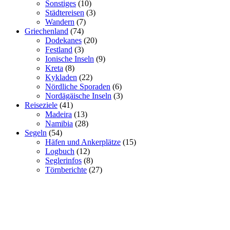
Sonstiges
(10)
Städtereisen
(3)
Wandern
(7)
Griechenland
(74)
Dodekanes
(20)
Festland
(3)
Ionische Inseln
(9)
Kreta
(8)
Kykladen
(22)
Nördliche Sporaden
(6)
Nordägäische Inseln
(3)
Reiseziele
(41)
Madeira
(13)
Namibia
(28)
Segeln
(54)
Häfen und Ankerplätze
(15)
Logbuch
(12)
Seglerinfos
(8)
Törnberichte
(27)