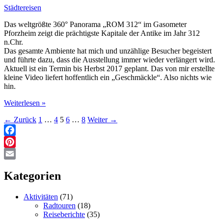
im
Städtereisen
Südosten
von
Das weltgrößte 360° Panorama „ROM 312“ im Gasometer
Madeira
Pforzheim zeigt die prächtigste Kapitale der Antike im Jahr 312
n.Chr.
Das gesamte Ambiente hat mich und unzählige Besucher begeistert
und führte dazu, dass die Ausstellung immer wieder verlängert wird.
Aktuell ist ein Termin bis Herbst 2017 geplant. Das von mir erstellte
kleine Video liefert hoffentlich ein „Geschmäckle“. Also nichts wie
hin.
Gasometer
Weiterlesen »
Pforzheim
←
Zurück
1
…
4
5
6
…
8
Weiter
→
-
Rom
312
Facebook
Pinterest
Email
Kategorien
Aktivitäten
(71)
Radtouren
(18)
Reiseberichte
(35)