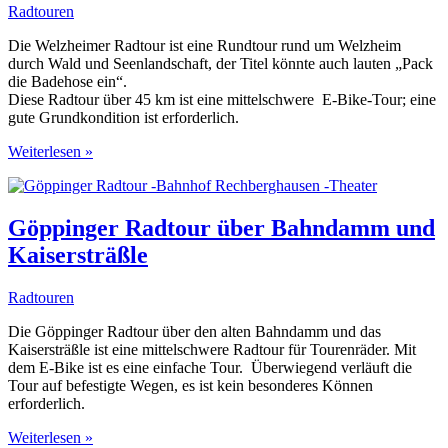
-
Radtouren
Ostteil
Die Welzheimer Radtour ist eine Rundtour rund um Welzheim
durch Wald und Seenlandschaft, der Titel könnte auch lauten „Pack
die Badehose ein“.
Diese Radtour über 45 km ist eine mittelschwere E-Bike-Tour; eine
gute Grundkondition ist erforderlich.
Welzheimer
Weiterlesen »
Radtour
durch
Wald-
und
Göppinger Radtour über Bahndamm und
Seenlandschaft
Kaisersträßle
Radtouren
Die Göppinger Radtour über den alten Bahndamm und das
Kaisersträßle ist eine mittelschwere Radtour für Tourenräder. Mit
dem E-Bike ist es eine einfache Tour. Überwiegend verläuft die
Tour auf befestigte Wegen, es ist kein besonderes Können
erforderlich.
Göppinger
Weiterlesen »