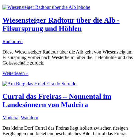
Radtour
über
Bahndamm
und
Wiesensteiger Radtour über die Alb -
Kaisersträßle
Filsursprung und Höhlen
Radtouren
Diese Wiesensteiger Radtour über die Alb geht von Wiesensteig am
Filsursprung vorbei nach Westerheim über die Tiefenhöhle und das
Goisssachtäle zurück.
Wiesensteiger
Weiterlesen »
Radtour
über
die
Alb
Curral das Freiras – Nonnental im
-
Landesinnern von Madeira
Filsursprung
und
Höhlen
Madeira
,
Wandern
Das kleine Dorf Curral das Freiras liegt isoliert zwischen riesigen
Berghängen und bietet ein beschauliches Bild. Curral das Freiras