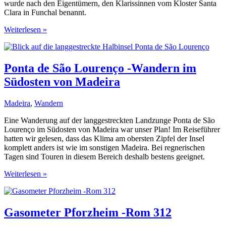
wurde nach den Eigentümern, den Klarissinnen vom Kloster Santa
Clara in Funchal benannt.
Curral
Weiterlesen »
das
Freiras
–
Nonnental
Ponta de São Lourenço -Wandern im
im
Südosten von Madeira
Landesinnern
von
Madeira
Madeira
,
Wandern
Eine Wanderung auf der langgestreckten Landzunge Ponta de São
Lourenço im Südosten von Madeira war unser Plan! Im Reiseführer
hatten wir gelesen, dass das Klima am obersten Zipfel der Insel
komplett anders ist wie im sonstigen Madeira. Bei regnerischen
Tagen sind Touren in diesem Bereich deshalb bestens geeignet.
Ponta
Weiterlesen »
de
São
Lourenço
-
Gasometer Pforzheim -Rom 312
Wandern