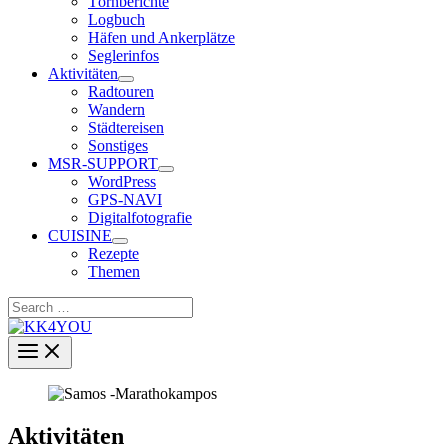
Törnberichte
Logbuch
Häfen und Ankerplätze
Seglerinfos
Aktivitäten
Radtouren
Wandern
Städtereisen
Sonstiges
MSR-SUPPORT
WordPress
GPS-NAVI
Digitalfotografie
CUISINE
Rezepte
Themen
Search
…
Aktivitäten