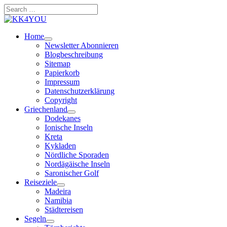
Zum
Search
Inhalt
…
springen
Home
Newsletter Abonnieren
Blogbeschreibung
Sitemap
Papierkorb
Impressum
Datenschutzerklärung
Copyright
Griechenland
Dodekanes
Ionische Inseln
Kreta
Kykladen
Nördliche Sporaden
Nordägäische Inseln
Saronischer Golf
Reiseziele
Madeira
Namibia
Städtereisen
Segeln