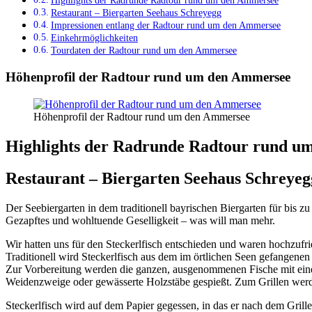
Highlights der Radrunde Radtour rund um den Ammersee
Restaurant – Biergarten Seehaus Schreyegg
Impressionen entlang der Radtour rund um den Ammersee
Einkehrmöglichkeiten
Tourdaten der Radtour rund um den Ammersee
Höhenprofil der Radtour rund um den Ammersee
Höhenprofil der Radtour rund um den Ammersee
Highlights der Radrunde Radtour rund u
Restaurant – Biergarten Seehaus Schreyeg
Der Seebiergarten in dem traditionell bayrischen Biergarten für bis
Gezapftes und wohltuende Geselligkeit – was will man mehr.
Wir hatten uns für den Steckerlfisch entschieden und waren hochzufri
Traditionell wird Steckerlfisch aus dem im örtlichen Seen gefangene
Zur Vorbereitung werden die ganzen, ausgenommenen Fische mit eine
Weidenzweige oder gewässerte Holzstäbe gespießt. Zum Grillen werden
Steckerlfisch wird auf dem Papier gegessen, in das er nach dem Grill