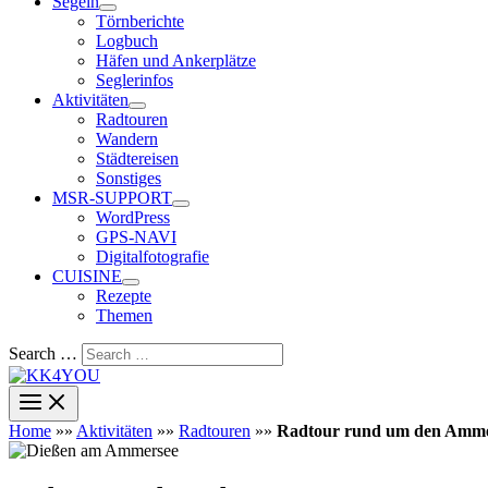
Segeln
Törnberichte
Logbuch
Häfen und Ankerplätze
Seglerinfos
Aktivitäten
Radtouren
Wandern
Städtereisen
Sonstiges
MSR-SUPPORT
WordPress
GPS-NAVI
Digitalfotografie
CUISINE
Rezepte
Themen
Search …
Home
»»
Aktivitäten
»»
Radtouren
»»
Radtour rund um den Amme