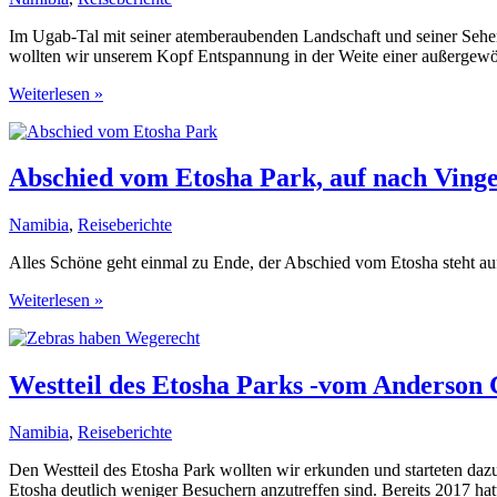
Aiba
Lodge
Im Ugab-Tal mit seiner atemberaubenden Landschaft und seiner Sehen
wollten wir unserem Kopf Entspannung in der Weite einer außergewöh
Fingerklippe
Weiterlesen »
/
Vingerklip
und
Plateau-
Abschied vom Etosha Park, auf nach Vinge
Berge
im
Namibia
,
Reiseberichte
Ugab-
Tal
Alles Schöne geht einmal zu Ende, der Abschied vom Etosha steht au
Abschied
Weiterlesen »
vom
Etosha
Park,
auf
Westteil des Etosha Parks -vom Anderson 
nach
Vingerklip
Namibia
,
Reiseberichte
Den Westteil des Etosha Park wollten wir erkunden und starteten daz
Etosha deutlich weniger Besuchern anzutreffen sind. Bereits 2017 ha