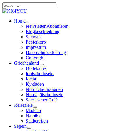
Zum
Search
Inhalt
…
springen
Home
Newsletter Abonnieren
Blogbeschreibung
Sitemap
Papierkorb
Impressum
Datenschutzerklärung
Copyright
Griechenland
Dodekanes
Ionische Inseln
Kreta
Kykladen
Nördliche Sporaden
Nordägäische Inseln
Saronischer Golf
Reiseziele
Madeira
Namibia
Städtereisen
Segeln