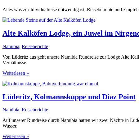
Alles was zur Idividualreise notwendig ist, Reiseberichte und Empfe
Alte Kalköfen Lodge, ein Juwel im Nirge
Namibia
,
Reiseberichte
Von Lüderitz aus geht unsere Namibia Rundreise zur Lodge Alte Kalk
Verhältnisse.
Alte
Weiterlesen »
Kalköfen
Lodge,
ein
Juwel
Lüderitz, Kolmannskuppe und Diaz Point
im
Nirgendwo
Namibia
,
Reiseberichte
Auf unserer Rundreise durch Namibia hatten wir zwei Nächte in Lüd
Wasser.
Lüderitz,
Weiterlesen »