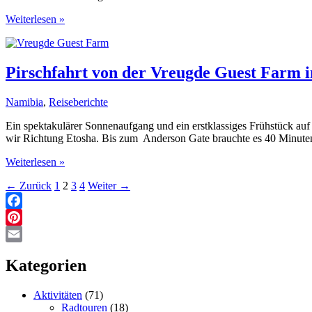
Westteil
Weiterlesen »
des
Etosha
Parks
-
Pirschfahrt von der Vreugde Guest Farm i
vom
Anderson
Namibia
,
Reiseberichte
Gate
bis
Ein spektakulärer Sonnenaufgang und ein erstklassiges Frühstück au
Dolomite
wir Richtung Etosha. Bis zum Anderson Gate brauchte es 40 Minuten
Pirschfahrt
Weiterlesen »
von
←
Zurück
1
2
3
4
Weiter
→
der
Vreugde
Guest
Facebook
Farm
Pinterest
in
den
Email
Etosha
Kategorien
Park
Aktivitäten
(71)
Radtouren
(18)