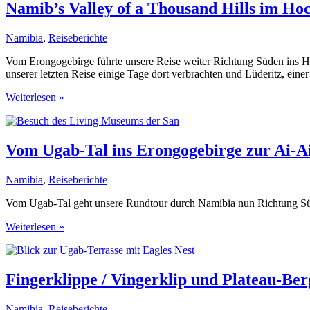
den
Namib’s Valley of a Thousand Hills im Ho
Tirasbergen,
ein
Namibia
,
Reiseberichte
Paradies
im
Vom Erongogebirge führte unsere Reise weiter Richtung Süden ins 
Nirgendwo
unserer letzten Reise einige Tage dort verbrachten und Lüderitz, eine
Namib’s
Weiterlesen »
Valley
of
a
Thousand
Vom Ugab-Tal ins Erongogebirge zur Ai-A
Hills
im
Namibia
,
Reiseberichte
Hochland
der
Vom Ugab-Tal geht unsere Rundtour durch Namibia nun Richtung Sü
Namib
Vom
Weiterlesen »
Ugab-
Tal
ins
Erongogebirge
Fingerklippe / Vingerklip und Plateau-Be
zur
Ai-
Namibia
,
Reiseberichte