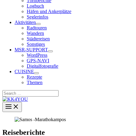
Törnberichte
Logbuch
Häfen und Ankerplätze
Seglerinfos
Aktivitäten
Radtouren
Wandern
Städtereisen
Sonstiges
MSR-SUPPORT
WordPress
GPS-NAVI
Digitalfotografie
CUISINE
Rezepte
Themen
Search
…
Reiseberichte