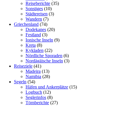
Reiseberichte
(35)
Sonstiges
(10)
Städtereisen
(3)
Wandern
(7)
Griechenland
(74)
Dodekanes
(20)
Festland
(3)
Ionische Inseln
(9)
Kreta
(8)
Kykladen
(22)
Nördliche Sporaden
(6)
Nordägäische Inseln
(3)
Reiseziele
(41)
Madeira
(13)
Namibia
(28)
Segeln
(54)
Häfen und Ankerplätze
(15)
Logbuch
(12)
Seglerinfos
(8)
Törnberichte
(27)