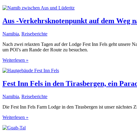
Kolmannskuppe
und
Diaz
Point
Aus -Verkehrsknotenpunkt auf dem Weg n
Namibia
,
Reiseberichte
Nach zwei relaxten Tagen auf der Lodge Fest Inn Fels geht unsere N
um POI’s am Rande der Route zu besuchen.
Aus
Weiterlesen »
-
Verkehrsknotenpunkt
auf
dem
Fest Inn Fels in den Tirasbergen, ein Par
Weg
nach
Namibia
,
Reiseberichte
Lüderitz
Die Fest Inn Fels Farm Lodge in den Tirasbergen ist unser nächstes 
Fest
Weiterlesen »
Inn
Fels
in