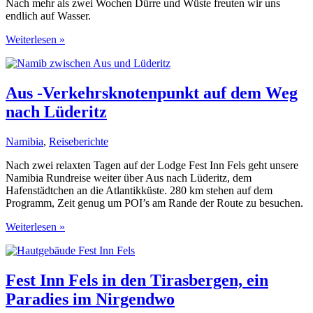
Nach mehr als zwei Wochen Dürre und Wüste freuten wir uns
endlich auf Wasser.
Lüderitz,
Weiterlesen »
Kolmannskuppe
und
Diaz
Point
Aus -Verkehrsknotenpunkt auf dem Weg
nach Lüderitz
Namibia
,
Reiseberichte
Nach zwei relaxten Tagen auf der Lodge Fest Inn Fels geht unsere
Namibia Rundreise weiter über Aus nach Lüderitz, dem
Hafenstädtchen an die Atlantikküste. 280 km stehen auf dem
Programm, Zeit genug um POI’s am Rande der Route zu besuchen.
Aus
Weiterlesen »
-
Verkehrsknotenpunkt
auf
dem
Fest Inn Fels in den Tirasbergen, ein
Weg
Paradies im Nirgendwo
nach