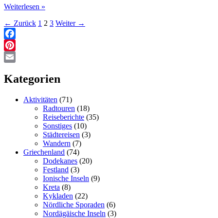
Pirschfahrt
Weiterlesen »
von
←
Zurück
1
2
3
Weiter
→
der
Vreugde
Guest
Facebook
Farm
Pinterest
in
den
Email
Etosha
Kategorien
Park
Aktivitäten
(71)
Radtouren
(18)
Reiseberichte
(35)
Sonstiges
(10)
Städtereisen
(3)
Wandern
(7)
Griechenland
(74)
Dodekanes
(20)
Festland
(3)
Ionische Inseln
(9)
Kreta
(8)
Kykladen
(22)
Nördliche Sporaden
(6)
Nordägäische Inseln
(3)