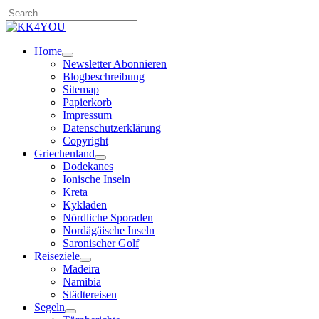
Zum
Search
Inhalt
…
springen
Home
Newsletter Abonnieren
Blogbeschreibung
Sitemap
Papierkorb
Impressum
Datenschutzerklärung
Copyright
Griechenland
Dodekanes
Ionische Inseln
Kreta
Kykladen
Nördliche Sporaden
Nordägäische Inseln
Saronischer Golf
Reiseziele
Madeira
Namibia
Städtereisen
Segeln