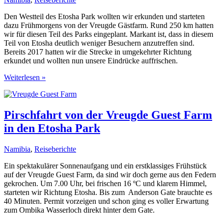
Den Westteil des Etosha Park wollten wir erkunden und starteten
dazu Frühmorgens von der Vreugde Gästfarm. Rund 250 km hatten
wir für diesen Teil des Parks eingeplant. Markant ist, dass in diesem
Teil von Etosha deutlich weniger Besuchern anzutreffen sind.
Bereits 2017 hatten wir die Strecke in umgekehrter Richtung
erkundet und wollten nun unsere Eindrücke auffrischen.
Westteil
Weiterlesen »
des
Etosha
Parks
-
Pirschfahrt von der Vreugde Guest Farm
vom
in den Etosha Park
Anderson
Gate
bis
Namibia
,
Reiseberichte
Dolomite
Ein spektakulärer Sonnenaufgang und ein erstklassiges Frühstück
auf der Vreugde Guest Farm, da sind wir doch gerne aus den Federn
gekrochen. Um 7.00 Uhr, bei frischen 16 ºC und klarem Himmel,
starteten wir Richtung Etosha. Bis zum Anderson Gate brauchte es
40 Minuten. Permit vorzeigen und schon ging es voller Erwartung
zum Ombika Wasserloch direkt hinter dem Gate.