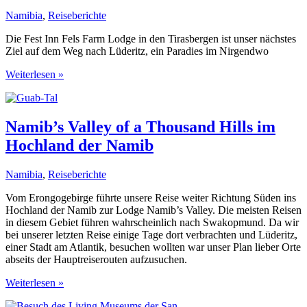
Lüderitz
Namibia
,
Reiseberichte
Die Fest Inn Fels Farm Lodge in den Tirasbergen ist unser nächstes
Ziel auf dem Weg nach Lüderitz, ein Paradies im Nirgendwo
Fest
Weiterlesen »
Inn
Fels
in
den
Namib’s Valley of a Thousand Hills im
Tirasbergen,
Hochland der Namib
ein
Paradies
im
Namibia
,
Reiseberichte
Nirgendwo
Vom Erongogebirge führte unsere Reise weiter Richtung Süden ins
Hochland der Namib zur Lodge Namib’s Valley. Die meisten Reisen
in diesem Gebiet führen wahrscheinlich nach Swakopmund. Da wir
bei unserer letzten Reise einige Tage dort verbrachten und Lüderitz,
einer Stadt am Atlantik, besuchen wollten war unser Plan lieber Orte
abseits der Hauptreiserouten aufzusuchen.
Namib’s
Weiterlesen »
Valley
of