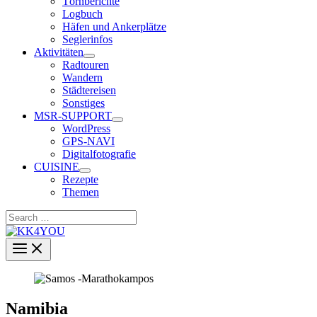
Törnberichte
Logbuch
Häfen und Ankerplätze
Seglerinfos
Aktivitäten
Radtouren
Wandern
Städtereisen
Sonstiges
MSR-SUPPORT
WordPress
GPS-NAVI
Digitalfotografie
CUISINE
Rezepte
Themen
Search
…
Namibia