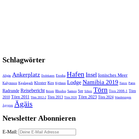
Schlagwörter
Hafen
Ankerplatz
Insel
Ionisches Meer
Etosha
Allgäu
Dodekanes
Namibia 2019
Lodge
Kloster
Kos
Kalymnos
Kgalagadi
Kythnos
Paros
Naxos
Törn
Reisebericht
Radrunde
See
Törn
Rhodos
Samos
Törn 2008-1
Reisen
Sifnos
Törn 2011
Törn 2023
2010
Törn 2013
Törn 2024
Törn 2012-2
Törn 2020
Wanderungen
Ägäis
Ägypten
Newsletter Abonnieren
E-Mail: