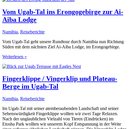
a
Thousand
Vom Ugab-Tal ins Erongogebirge zur Ai-
Hills
Aiba Lodge
im
Hochland
der
Namibia
,
Reiseberichte
Namib
Vom Ugab-Tal geht unsere Rundtour durch Namibia nun Richtung
Süden mit dem nächsten Ziel Ai-Aiba Lodge, im Erongogebirge.
Vom
Weiterlesen »
Ugab-
Tal
ins
Erongogebirge
Fingerklippe / Vingerklip und Plateau-
zur
Berge im Ugab-Tal
Ai-
Aiba
Lodge
Namibia
,
Reiseberichte
Im Ugab-Tal mit seiner atemberaubenden Landschaft und seiner
Sehenswürdigkeit Fingerklippe wollten wir zwei Tage Relaxen.
Nach der unglaublichen Vielzahl von Tieren (Eindrücken) im
Etosha Park wollten wir unserem Kopf Entspannung in der Weite