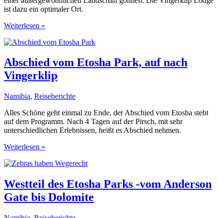
einer außergewöhnlichen Landschaft gönnen. Die Vingerklip Lodge
ist dazu ein optimaler Ort.
Fingerklippe
Weiterlesen »
/
Vingerklip
und
Plateau-
Abschied vom Etosha Park, auf nach
Berge
Vingerklip
im
Ugab-
Tal
Namibia
,
Reiseberichte
Alles Schöne geht einmal zu Ende, der Abschied vom Etosha steht
auf dem Programm. Nach 4 Tagen auf der Pirsch, mit sehr
unterschiedlichen Erlebnissen, heißt es Abschied nehmen.
Abschied
Weiterlesen »
vom
Etosha
Park,
auf
Westteil des Etosha Parks -vom Anderson
nach
Gate bis Dolomite
Vingerklip
Namibia
,
Reiseberichte