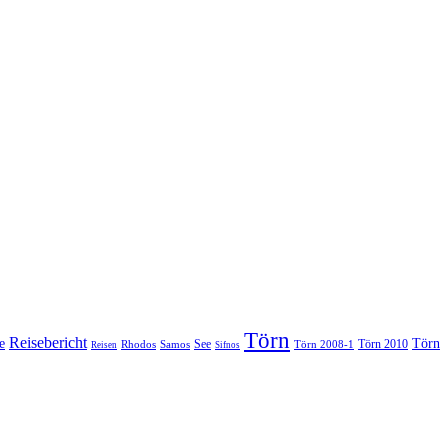
Törn
Reisebericht
e
Törn
See
Törn 2010
Rhodos
Samos
Törn 2008-1
Reisen
Sifnos