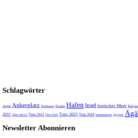
Schlagwörter
Hafen
Ankerplatz
Insel
Ionisches Meer
Etosha
Kalym
Allgäu
Dodekanes
Ägä
2011
Törn 2023
Törn 2013
Törn 2024
Törn 2012-2
Törn 2020
Wanderungen
Ägypten
Newsletter Abonnieren