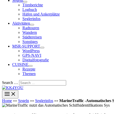
Segeln
Törnberichte
Logbuch
Häfen und Ankerplätze
Seglerinfos
Aktivitäten
Radtouren
Wandern
Städtereisen
Sonstiges
MSR-SUPPORT
WordPress
GPS-NAVI
Digitalfotografie
CUISINE
Rezepte
Themen
Search …
Home
»»
Segeln
»»
Seglerinfos
»»
MarineTraffic -Automatisches S