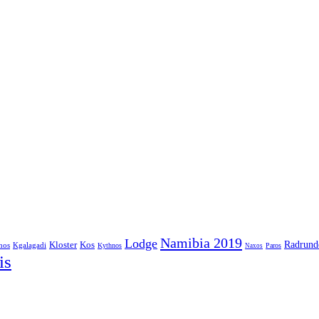
Namibia 2019
Lodge
Radrund
Kloster
Kos
nos
Kgalagadi
Kythnos
Paros
Naxos
is