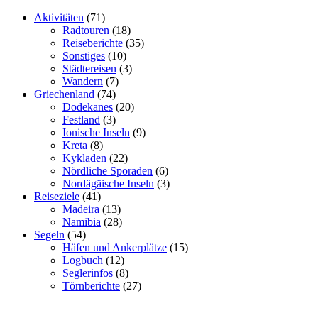
Aktivitäten
(71)
Radtouren
(18)
Reiseberichte
(35)
Sonstiges
(10)
Städtereisen
(3)
Wandern
(7)
Griechenland
(74)
Dodekanes
(20)
Festland
(3)
Ionische Inseln
(9)
Kreta
(8)
Kykladen
(22)
Nördliche Sporaden
(6)
Nordägäische Inseln
(3)
Reiseziele
(41)
Madeira
(13)
Namibia
(28)
Segeln
(54)
Häfen und Ankerplätze
(15)
Logbuch
(12)
Seglerinfos
(8)
Törnberichte
(27)