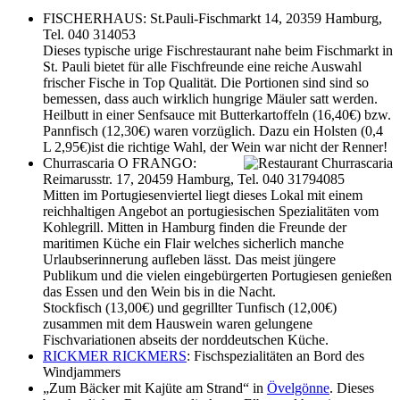
FISCHERHAUS: St.Pauli-Fischmarkt 14, 20359 Hamburg,
Tel. 040 314053
Dieses typische urige Fischrestaurant nahe beim Fischmarkt in
St. Pauli bietet für alle Fischfreunde eine reiche Auswahl
frischer Fische in Top Qualität. Die Portionen sind sind so
bemessen, dass auch wirklich hungrige Mäuler satt werden.
Heilbutt in einer Senfsauce mit Butterkartoffeln (16,40€) bzw.
Pannfisch (12,30€) waren vorzüglich. Dazu ein Holsten (0,4
L 2,95€)ist die richtige Wahl, der Wein war nicht der Renner!
Churrascaria O FRANGO:
Reimarusstr. 17, 20459 Hamburg, Tel. 040 31794085
Mitten im Portugiesenviertel liegt dieses Lokal mit einem
reichhaltigen Angebot an portugiesischen Spezialitäten vom
Kohlegrill. Mitten in Hamburg finden die Freunde der
maritimen Küche ein Flair welches sicherlich manche
Urlaubserinnerung aufleben lässt. Das meist jüngere
Publikum und die vielen eingebürgerten Portugiesen genießen
das Essen und den Wein bis in die Nacht.
Stockfisch (13,00€) und gegrillter Tunfisch (12,00€)
zusammen mit dem Hauswein waren gelungene
Fischvariationen abseits der norddeutschen Küche.
RICKMER RICKMERS
: Fischspezialitäten an Bord des
Windjammers
„Zum Bäcker mit Kajüte am Strand“ in
Övelgönne
. Dieses