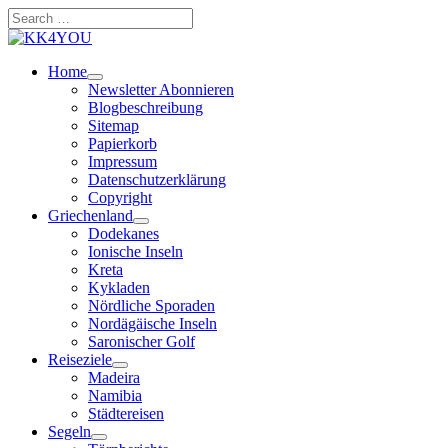
Zum
Search
Inhalt
…
springen
Home
Newsletter Abonnieren
Blogbeschreibung
Sitemap
Papierkorb
Impressum
Datenschutzerklärung
Copyright
Griechenland
Dodekanes
Ionische Inseln
Kreta
Kykladen
Nördliche Sporaden
Nordägäische Inseln
Saronischer Golf
Reiseziele
Madeira
Namibia
Städtereisen
Segeln