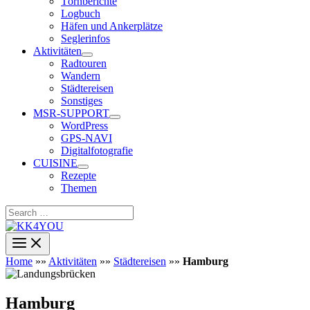
Törnberichte
Logbuch
Häfen und Ankerplätze
Seglerinfos
Aktivitäten
Radtouren
Wandern
Städtereisen
Sonstiges
MSR-SUPPORT
WordPress
GPS-NAVI
Digitalfotografie
CUISINE
Rezepte
Themen
Search
…
Home
»»
Aktivitäten
»»
Städtereisen
»»
Hamburg
Hamburg