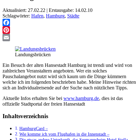
Aktualisiert: 27.02.22 | Erstausgabe: 14.02.10
Schlagwörter:
Hafen
,
Hamburg
,
Städte
Facebook
Pinterest
Email
Landungsbrücken
Ein Besuch der alten Hansestadt Hamburg ist trendi und wird von
zahlreichen Veranstaltern angeboten. Wer ein solches
Pauschalangebot nutzt wird sich kaum um die Dinge kümmern
welche ich im folgenden beschrieben habe. Meine Hinweise richten
sich an Individualreisende auf der Suche nach nützlichen Tipps.
Aktuelle Infos erhalten Sie bei
www.hamburg.de
, dies ist das
offizielle Stadtportal der freien Hansestadt
Inhaltsverzeichnis
HamburgCard –
Wie komme ich vom Flughafen in die Innenstadt –
Die etwas andere Unterkunft, das Seemannsheim Hotel Stella