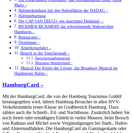
Maris –
Hafenerkundung mit den Hafenfähren der HADAG –
Hafengeburtstag
Die CAP SAN DIEGO -ein maritimes Denkmal- –
RICKMER RICKMERS das schwimmende Wahrzeichen
Hamburgs –
Restaurants –
Övelgönne –
Alsterkreuzfahrt –
Besuch in der Speicherstadt –
Speicherstadtmuseum
Miniatur Wunderland –
Musical Der König der Löwen, das Broadway Musical im
Hamburger Hafen –
HamburgCard
–
Mit der
HamburgCard, die von der Hamburg Tourismus GmbH
herausgegeben wird, fahren Hamburg-Besucher in allen HVV-
Verkehrsmitteln erster Klasse im Großbereich Hamburg. Dazu
zählen auch die Schnell-, Eil- und Nachtbusse. Zusätzlich haben Sie
noch freien oder ermäßigten Eintritt in vielen Museen, beim Besuch
von Rathaus und Michel sowie Vergünstigungen bei Stadt-, Hafen-
und Alsterrundfahrten. Die HamburgCard als Ganztageskarte oder