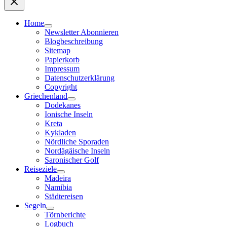
Home
Newsletter Abonnieren
Blogbeschreibung
Sitemap
Papierkorb
Impressum
Datenschutzerklärung
Copyright
Griechenland
Dodekanes
Ionische Inseln
Kreta
Kykladen
Nördliche Sporaden
Nordägäische Inseln
Saronischer Golf
Reiseziele
Madeira
Namibia
Städtereisen
Segeln
Törnberichte
Logbuch