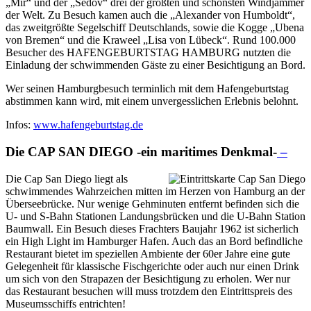
„Mir“ und der „Sedov“ drei der größten und schönsten Windjammer
der Welt. Zu Besuch kamen auch die „Alexander von Humboldt“,
das zweitgrößte Segelschiff Deutschlands, sowie die Kogge „Ubena
von Bremen“ und die Kraweel „Lisa von Lübeck“. Rund 100.000
Besucher des HAFENGEBURTSTAG HAMBURG nutzten die
Einladung der schwimmenden Gäste zu einer Besichtigung an Bord.
Wer seinen Hamburgbesuch terminlich mit dem Hafengeburtstag
abstimmen kann wird, mit einem unvergesslichen Erlebnis belohnt.
Infos:
www.hafengeburtstag.de
Die
CAP SAN DIEGO -ein maritimes Denkmal-
–
Die Cap San Diego liegt als
schwimmendes Wahrzeichen mitten im Herzen von Hamburg an der
Überseebrücke. Nur wenige Gehminuten entfernt befinden sich die
U- und S-Bahn Stationen Landungsbrücken und die U-Bahn Station
Baumwall. Ein Besuch dieses Frachters Baujahr 1962 ist sicherlich
ein High Light im Hamburger Hafen. Auch das an Bord befindliche
Restaurant bietet im speziellen Ambiente der 60er Jahre eine gute
Gelegenheit für klassische Fischgerichte oder auch nur einen Drink
um sich von den Strapazen der Besichtigung zu erholen. Wer nur
das Restaurant besuchen will muss trotzdem den Eintrittspreis des
Museumsschiffs entrichten!