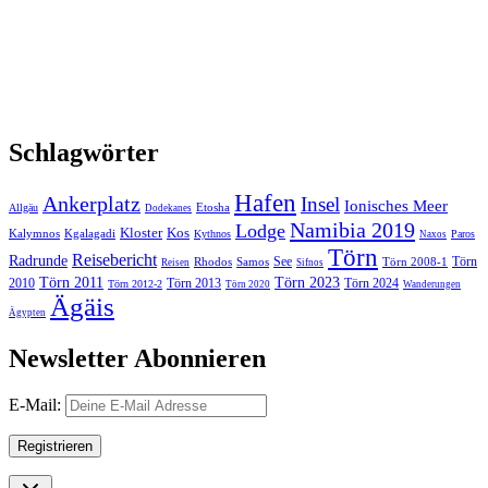
Schlagwörter
Hafen
Ankerplatz
Insel
Ionisches Meer
Etosha
Allgäu
Dodekanes
Namibia 2019
Lodge
Kloster
Kos
Kalymnos
Kgalagadi
Kythnos
Paros
Naxos
Törn
Reisebericht
Radrunde
See
Törn
Rhodos
Samos
Törn 2008-1
Reisen
Sifnos
Törn 2011
Törn 2023
2010
Törn 2013
Törn 2024
Törn 2012-2
Törn 2020
Wanderungen
Ägäis
Ägypten
Newsletter Abonnieren
E-Mail: