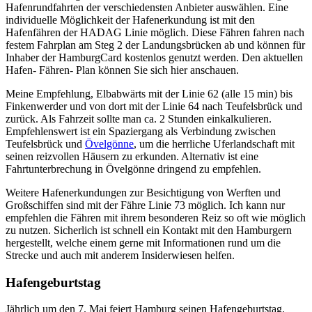
Hafenrundfahrten der verschiedensten Anbieter auswählen. Eine
individuelle Möglichkeit der Hafenerkundung ist mit den
Hafenfähren der HADAG Linie möglich. Diese Fähren fahren nach
festem Fahrplan am Steg 2 der Landungsbrücken ab und können für
Inhaber der HamburgCard kostenlos genutzt werden. Den aktuellen
Hafen- Fähren- Plan können Sie sich hier anschauen.
Meine Empfehlung, Elbabwärts mit der Linie 62 (alle 15 min) bis
Finkenwerder und von dort mit der Linie 64 nach Teufelsbrück und
zurück. Als Fahrzeit sollte man ca. 2 Stunden einkalkulieren.
Empfehlenswert ist ein Spaziergang als Verbindung zwischen
Teufelsbrück und
Övelgönne
, um die herrliche Uferlandschaft mit
seinen reizvollen Häusern zu erkunden. Alternativ ist eine
Fahrtunterbrechung in Övelgönne dringend zu empfehlen.
Weitere Hafenerkundungen zur Besichtigung von Werften und
Großschiffen sind mit der Fähre Linie 73 möglich. Ich kann nur
empfehlen die Fähren mit ihrem besonderen Reiz so oft wie möglich
zu nutzen. Sicherlich ist schnell ein Kontakt mit den Hamburgern
hergestellt, welche einem gerne mit Informationen rund um die
Strecke und auch mit anderem Insiderwiesen helfen.
Hafengeburtstag
Jährlich um den 7. Mai feiert Hamburg seinen Hafengeburtstag.