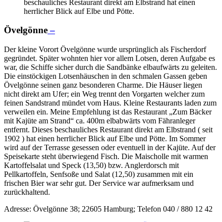
beschauliches Restaurant direkt am Elbstrand hat einen
herrlicher Blick auf Elbe und Pötte.
Övelgönne
–
Der kleine Vorort Övelgönne wurde ursprünglich als Fischerdorf
gegründet. Später wohnten hier vor allem Lotsen, deren Aufgabe es
war, die Schiffe sicher durch die Sandbänke elbaufwärts zu geleiten.
Die einstöckigen Lotsenhäuschen in den schmalen Gassen geben
Övelgönne seinen ganz besonderen Charme. Die Häuser liegen
nicht direkt am Ufer; ein Weg trennt den Vorgarten welcher zum
feinen Sandstrand mündet vom Haus. Kleine Restaurants laden zum
verweilen ein. Meine Empfehlung ist das Restaurant „Zum Bäcker
mit Kajüte am Strand“ ca. 400m elbabwärts vom Fähranleger
entfernt. Dieses beschauliches Restaurant direkt am Elbstrand ( seit
1902 ) hat einen herrlicher Blick auf Elbe und Pötte. Im Sommer
wird auf der Terrasse gesessen oder eventuell in der Kajüte. Auf der
Speisekarte steht überwiegend Fisch. Die Maischolle mit warmen
Kartoffelsalat und Speck (13,50) bzw. Anglerdorsch mit
Pellkartoffeln, Senfsoße und Salat (12,50) zusammen mit ein
frischen Bier war sehr gut. Der Service war aufmerksam und
zurückhaltend.
Adresse: Övelgönne 38; 22605 Hamburg; Telefon 040 / 880 12 42