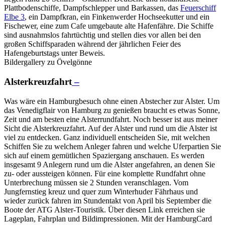
Plattbodenschiffe, Dampfschlepper und Barkassen, das
Feuerschiff
Elbe 3
, ein Dampfkran, ein Finkenwerder Hochseekutter und ein
Fischewer, eine zum Cafe umgebaute alte Hafenfähre. Die Schiffe
sind ausnahmslos fahrtüchtig und stellen dies vor allen bei den
großen Schiffsparaden während der jährlichen Feier des
Hafengeburtstags unter Beweis.
Bildergallery zu Övelgönne
Alsterkreuzfahrt
–
Was wäre ein Hamburgbesuch ohne einen Abstecher zur Alster. Um
das Venedigflair von Hamburg zu genießen braucht es etwas Sonne,
Zeit und am besten eine Alsterrundfahrt. Noch besser ist aus meiner
Sicht die Alsterkreuzfahrt. Auf der Alster und rund um die Alster ist
viel zu entdecken. Ganz individuell entscheiden Sie, mit welchen
Schiffen Sie zu welchem Anleger fahren und welche Uferpartien Sie
sich auf einem gemütlichen Spaziergang anschauen. Es werden
insgesamt 9 Anlegern rund um die Alster angefahren, an denen Sie
zu- oder aussteigen können. Für eine komplette Rundfahrt ohne
Unterbrechung müssen sie 2 Stunden veranschlagen. Vom
Jungfernstieg kreuz und quer zum Winterhuder Fährhaus und
wieder zurück fahren im Stundentakt von April bis September die
Boote der ATG Alster-Touristik. Über diesen Link erreichen sie
Lageplan, Fahrplan und Bildimpressionen. Mit der HamburgCard