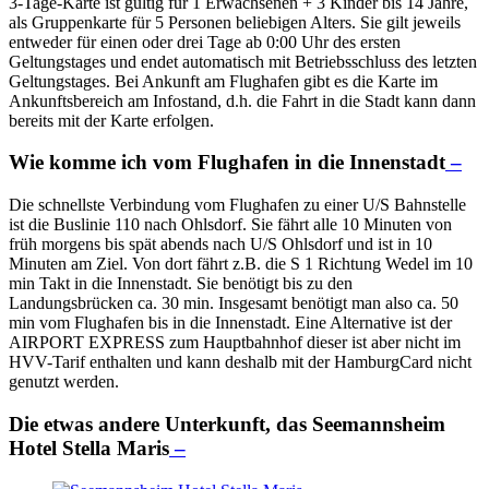
3-Tage-Karte ist gültig für 1 Erwachsenen + 3 Kinder bis 14 Jahre,
als Gruppenkarte für 5 Personen beliebigen Alters. Sie gilt jeweils
entweder für einen oder drei Tage ab 0:00 Uhr des ersten
Geltungstages und endet automatisch mit Betriebsschluss des letzten
Geltungstages. Bei Ankunft am Flughafen gibt es die Karte im
Ankunftsbereich am Infostand, d.h. die Fahrt in die Stadt kann dann
bereits mit der Karte erfolgen.
Wie komme ich vom Flughafen in die Innenstadt
–
Die schnellste Verbindung vom Flughafen zu einer U/S Bahnstelle
ist die Buslinie 110 nach Ohlsdorf. Sie fährt alle 10 Minuten von
früh morgens bis spät abends nach U/S Ohlsdorf und ist in 10
Minuten am Ziel. Von dort fährt z.B. die S 1 Richtung Wedel im 10
min Takt in die Innenstadt. Sie benötigt bis zu den
Landungsbrücken ca. 30 min. Insgesamt benötigt man also ca. 50
min vom Flughafen bis in die Innenstadt. Eine Alternative ist der
AIRPORT EXPRESS zum Hauptbahnhof dieser ist aber nicht im
HVV-Tarif enthalten und kann deshalb mit der HamburgCard nicht
genutzt werden.
Die etwas andere
Unterkunft, das Seemannsheim
Hotel Stella Maris
–