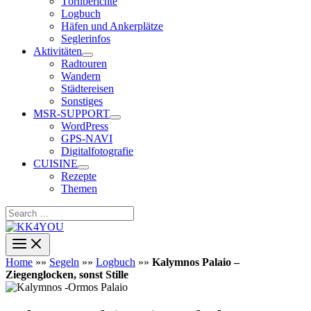
Törnberichte
Logbuch
Häfen und Ankerplätze
Seglerinfos
Aktivitäten
Radtouren
Wandern
Städtereisen
Sonstiges
MSR-SUPPORT
WordPress
GPS-NAVI
Digitalfotografie
CUISINE
Rezepte
Themen
Search
…
Home
»»
Segeln
»»
Logbuch
»»
Kalymnos Palaio –
Ziegenglocken, sonst Stille