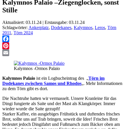
Kalymnos Palaio –Ziegenglocken, sonst
Stille
Aktualisiert: 03.11.24 | Erstausgabe: 03.11.24
Schlagwörter:
Ankerplatz
,
Dodekanes
,
Kalymnos
,
Leros
,
Törn
2011
,
Törn 2024
Facebook
Pinterest
Email
Kalymnos -Ormos Palaio
Kalymnos Palaio
ist ein Logbucheintrag des „
Törn im
Dodekanes zwischen Samos und Rhodos
„. Mehr Informationen
zu dem Törn gibt es dort.
Die Nachtruhe hatten wir vermasselt. Unsere Kranleine für das
Dingi fungierte als Saite und der Mast als Klangkörper. Immer
wieder wurde die Saite gezupft!
Starker Kaffee, ein ausgiebiges Frühstück und duftendes frisches
Brot, sollte uns auf Trab bringen, soweit die Idee! Frisches Brot
bedeutet jedoch Dingifahrt und Fußmarsch zum Bäcker oben am