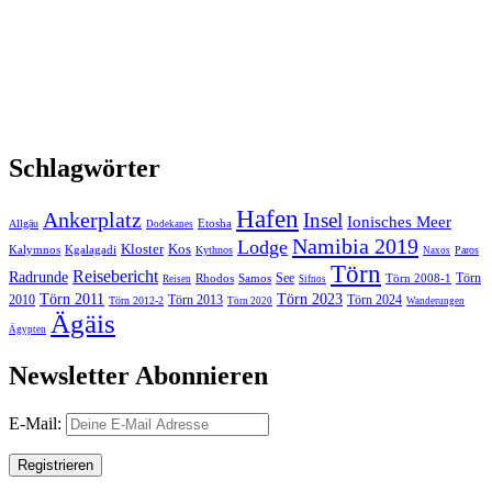
Schlagwörter
Hafen
Ankerplatz
Insel
Ionisches Meer
Etosha
Allgäu
Dodekanes
Namibia 2019
Lodge
Kloster
Kos
Kalymnos
Kgalagadi
Kythnos
Paros
Naxos
Törn
Reisebericht
Radrunde
See
Törn
Rhodos
Samos
Törn 2008-1
Reisen
Sifnos
Törn 2011
Törn 2023
2010
Törn 2013
Törn 2024
Törn 2012-2
Törn 2020
Wanderungen
Ägäis
Ägypten
Newsletter Abonnieren
E-Mail: