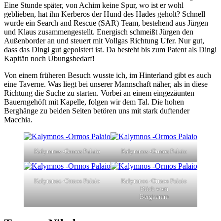
Eine Stunde später, von Achim keine Spur, wo ist er wohl
geblieben, hat ihn Kerberos der Hund des Hades geholt? Schnell
wurde ein Search and Rescue (SAR) Team, bestehend aus Jürgen
und Klaus zusammengestellt. Energisch schmeißt Jürgen den
Außenborder an und steuert mit Vollgas Richtung Ufer. Nur gut,
dass das Dingi gut gepolstert ist. Da besteht bis zum Patent als Dingi
Kapitän noch Übungsbedarf!
Von einem früheren Besuch wusste ich, im Hinterland gibt es auch
eine Taverne. Was liegt bei unserer Mannschaft näher, als in diese
Richtung die Suche zu starten. Vorbei an einem eingezäunten
Bauerngehöft mit Kapelle, folgen wir dem Tal. Die hohen
Berghänge zu beiden Seiten betören uns mit stark duftender
Macchia.
Kalymnos -Ormos Palaio
Kalymnos -Ormos Palaio
Kalymnos -Ormos Palaio
Kalymnos -Ormos Palaio
Blick vom
Bergkamm