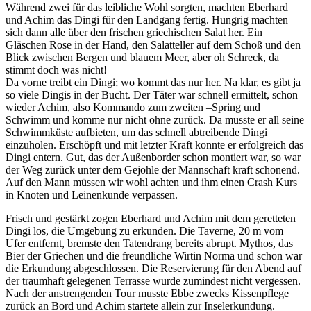
Während zwei für das leibliche Wohl sorgten, machten Eberhard
und Achim das Dingi für den Landgang fertig. Hungrig machten
sich dann alle über den frischen griechischen Salat her. Ein
Gläschen Rose in der Hand, den Salatteller auf dem Schoß und den
Blick zwischen Bergen und blauem Meer, aber oh Schreck, da
stimmt doch was nicht!
Da vorne treibt ein Dingi; wo kommt das nur her. Na klar, es gibt ja
so viele Dingis in der Bucht. Der Täter war schnell ermittelt, schon
wieder Achim, also Kommando zum zweiten –Spring und
Schwimm und komme nur nicht ohne zurück. Da musste er all seine
Schwimmküste aufbieten, um das schnell abtreibende Dingi
einzuholen. Erschöpft und mit letzter Kraft konnte er erfolgreich das
Dingi entern. Gut, das der Außenborder schon montiert war, so war
der Weg zurück unter dem Gejohle der Mannschaft kraft schonend.
Auf den Mann müssen wir wohl achten und ihm einen Crash Kurs
in Knoten und Leinenkunde verpassen.
Frisch und gestärkt zogen Eberhard und Achim mit dem geretteten
Dingi los, die Umgebung zu erkunden. Die Taverne, 20 m vom
Ufer entfernt, bremste den Tatendrang bereits abrupt. Mythos, das
Bier der Griechen und die freundliche Wirtin Norma und schon war
die Erkundung abgeschlossen. Die Reservierung für den Abend auf
der traumhaft gelegenen Terrasse wurde zumindest nicht vergessen.
Nach der anstrengenden Tour musste Ebbe zwecks Kissenpflege
zurück an Bord und Achim startete allein zur Inselerkundung.