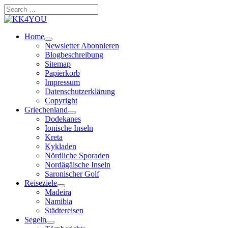
Zum
Search
Inhalt
…
springen
Home
Newsletter Abonnieren
Blogbeschreibung
Sitemap
Papierkorb
Impressum
Datenschutzerklärung
Copyright
Griechenland
Dodekanes
Ionische Inseln
Kreta
Kykladen
Nördliche Sporaden
Nordägäische Inseln
Saronischer Golf
Reiseziele
Madeira
Namibia
Städtereisen
Segeln