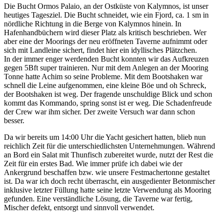
Die Bucht Ormos Palaio, an der Ostküste von Kalymnos, ist unser
heutiges Tagesziel. Die Bucht schneidet, wie ein Fjord, ca. 1 sm in
nördliche Richtung in die Berge von Kalymnos hinein. In
Hafenhandbüchern wird dieser Platz als kritisch beschrieben. Wer
aber eine der Moorings der neu eröffneten Taverne aufnimmt oder
sich mit Landleine sichert, findet hier ein idyllisches Plätzchen.
In der immer enger werdenden Bucht konnten wir das Aufkreuzen
gegen 5Bft super trainieren. Nur mit dem Anlegen an der Mooring
Tonne hatte Achim so seine Probleme. Mit dem Bootshaken war
schnell die Leine aufgenommen, eine kleine Böe und oh Schreck,
der Bootshaken ist weg. Der fragende unschuldige Blick und schon
kommt das Kommando, spring sonst ist er weg. Die Schadenfreude
der Crew war ihm sicher. Der zweite Versuch war dann schon
besser.
Da wir bereits um 14:00 Uhr die Yacht gesichert hatten, blieb nun
reichlich Zeit für die unterschiedlichsten Unternehmungen. Während
an Bord ein Salat mit Thunfisch zubereitet wurde, nutzt der Rest die
Zeit für ein erstes Bad. Wie immer prüfe ich dabei wie der
Ankergrund beschaffen bzw. wie unsere Festmachertonne gestaltet
ist. Da war ich doch recht überrascht, ein ausgedienter Betonmischer
inklusive letzter Füllung hatte seine letzte Verwendung als Mooring
gefunden. Eine verständliche Lösung, die Taverne war fertig,
Mischer defekt, entsorgt und sinnvoll verwendet.