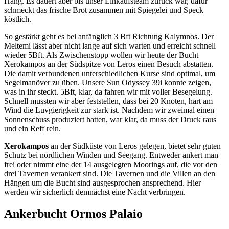
Hang. Es dauert aber bis unser Einkaufsteam zurück war, dafür
schmeckt das frische Brot zusammen mit Spiegelei und Speck
köstlich.
So gestärkt geht es bei anfänglich 3 Bft Richtung Kalymnos. Der
Meltemi lässt aber nicht lange auf sich warten und erreicht schnell
wieder 5Bft. Als Zwischenstopp wollen wir heute der Bucht
Xerokampos an der Südspitze von Leros einen Besuch abstatten.
Die damit verbundenen unterschiedlichen Kurse sind optimal, um
Segelmanöver zu üben. Unsere Sun Odyssey 39i konnte zeigen,
was in ihr steckt. 5Bft, klar, da fahren wir mit voller Besegelung.
Schnell mussten wir aber feststellen, dass bei 20 Knoten, hart am
Wind die Luvgierigkeit zur stark ist. Nachdem wir zweimal einen
Sonnenschuss produziert hatten, war klar, da muss der Druck raus
und ein Reff rein.
Xerokampos
an der Südküste von Leros gelegen, bietet sehr guten
Schutz bei nördlichen Winden und Seegang. Entweder ankert man
frei oder nimmt eine der 14 ausgelegten Moorings auf, die vor den
drei Tavernen verankert sind. Die Tavernen und die Villen an den
Hängen um die Bucht sind ausgesprochen ansprechend. Hier
werden wir sicherlich demnächst eine Nacht verbringen.
Ankerbucht Ormos Palaio