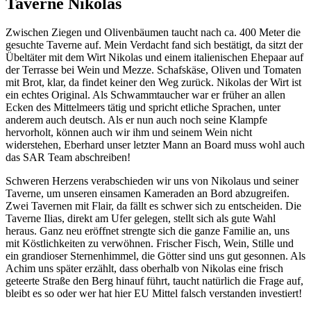
Taverne Nikolas
Zwischen Ziegen und Olivenbäumen taucht nach ca. 400 Meter die
gesuchte Taverne auf. Mein Verdacht fand sich bestätigt, da sitzt der
Übeltäter mit dem Wirt Nikolas und einem italienischen Ehepaar auf
der Terrasse bei Wein und Mezze. Schafskäse, Oliven und Tomaten
mit Brot, klar, da findet keiner den Weg zurück. Nikolas der Wirt ist
ein echtes Original. Als Schwammtaucher war er früher an allen
Ecken des Mittelmeers tätig und spricht etliche Sprachen, unter
anderem auch deutsch. Als er nun auch noch seine Klampfe
hervorholt, können auch wir ihm und seinem Wein nicht
widerstehen, Eberhard unser letzter Mann an Board muss wohl auch
das SAR Team abschreiben!
Schweren Herzens verabschieden wir uns von Nikolaus und seiner
Taverne, um unseren einsamen Kameraden an Bord abzugreifen.
Zwei Tavernen mit Flair, da fällt es schwer sich zu entscheiden. Die
Taverne Ilias, direkt am Ufer gelegen, stellt sich als gute Wahl
heraus. Ganz neu eröffnet strengte sich die ganze Familie an, uns
mit Köstlichkeiten zu verwöhnen. Frischer Fisch, Wein, Stille und
ein grandioser Sternenhimmel, die Götter sind uns gut gesonnen. Als
Achim uns später erzählt, dass oberhalb von Nikolas eine frisch
geteerte Straße den Berg hinauf führt, taucht natürlich die Frage auf,
bleibt es so oder wer hat hier EU Mittel falsch verstanden investiert!