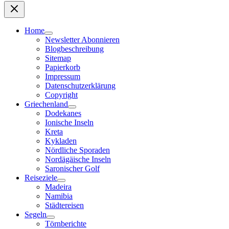
Home
Newsletter Abonnieren
Blogbeschreibung
Sitemap
Papierkorb
Impressum
Datenschutzerklärung
Copyright
Griechenland
Dodekanes
Ionische Inseln
Kreta
Kykladen
Nördliche Sporaden
Nordägäische Inseln
Saronischer Golf
Reiseziele
Madeira
Namibia
Städtereisen
Segeln
Törnberichte