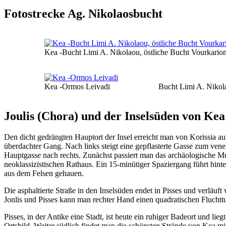
Fotostrecke Ag. Nikolaosbucht
Kea -Bucht Limi A. Nikolaou, östliche Bucht Vourkario
Kea -Ormos Leivadi
Bucht Limi A. Nikola
Joulis (Chora) und der Inselsüden von Kea
Den dicht gedrängten Hauptort der Insel erreicht man von Korissia auf 
überdachter Gang. Nach links steigt eine gepflasterte Gasse zum vene
Hauptgasse nach rechts. Zunächst passiert man das archäologische Mus
neoklassizistischen Rathaus. Ein 15-minütiger Spaziergang führt hi
aus dem Felsen gehauen.
Die asphaltierte Straße in den Inselsüden endet in Pisses und verläuf
Jonlis und Pisses kann man rechter Hand einen quadratischen Fluchttu
Pisses, in der Antike eine Stadt, ist heute ein ruhiger Badeort und
Ortsbild. Weiter südlich findet man die schönsten Strände von Kea m