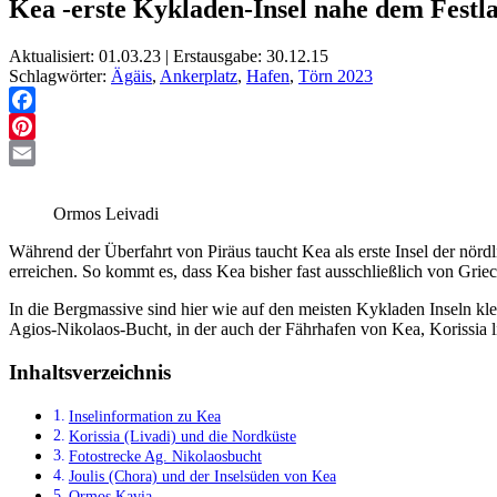
Kea -erste Kykladen-Insel nahe dem Festl
Aktualisiert: 01.03.23 | Erstausgabe: 30.12.15
Schlagwörter:
Ägäis
,
Ankerplatz
,
Hafen
,
Törn 2023
Facebook
Pinterest
Email
Ormos Leivadi
Während der Überfahrt von Piräus taucht Kea als erste Insel der nör
erreichen. So kommt es, dass Kea bisher fast ausschließlich von Grie
In die Bergmassive sind hier wie auf den meisten Kykladen Inseln k
Agios-Nikolaos-Bucht, in der auch der Fährhafen von Kea, Korissia li
Inhaltsverzeichnis
Inselinformation zu Kea
Korissia (Livadi) und die Nordküste
Fotostrecke Ag. Nikolaosbucht
Joulis (Chora) und der Inselsüden von Kea
Ormos Kavia