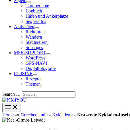
Segeln
Törnberichte
Logbuch
Häfen und Ankerplätze
Seglerinfos
Aktivitäten
Radtouren
Wandern
Städtereisen
Sonstiges
MSR-SUPPORT
WordPress
GPS-NAVI
Digitalfotografie
CUISINE
Rezepte
Themen
Search …
Home
»»
Griechenland
»»
Kykladen
»»
Kea -erste Kykladen-Insel