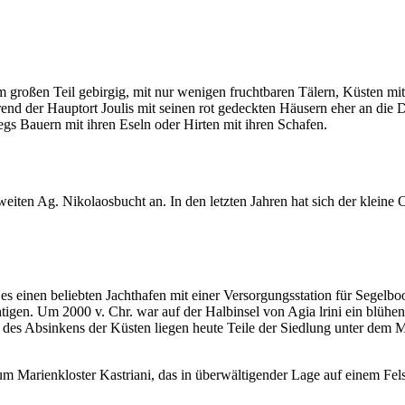
um großen Teil gebirgig, mit nur wenigen fruchtbaren Tälern, Küsten 
end der Hauptort Joulis mit seinen rot gedeckten Häusern eher an die Dö
egs Bauern mit ihren Eseln oder Hirten mit ihren Schafen.
weiten Ag. Nikolaosbucht an. In den letzten Jahren hat sich der kleine
t es einen beliebten Jachthafen mit einer Versorgungsstation für Segel
igen. Um 2000 v. Chr. war auf der Halbinsel von Agia lrini ein blühe
e des Absinkens der Küsten liegen heute Teile der Siedlung unter dem 
m Marienkloster Kastriani, das in überwältigender Lage auf einem Fel