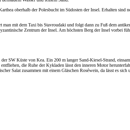
 Karthea oberhalb der Polesbucht im Südosten der Insel. Erhalten sind 
rt man mit dem Taxi bis Stavroudaki und folgt dann zu Fuß dem antike
s byzantinische Zentrum der Insel. Am höchsten Berg der Insel vorbei 
 der SW Küste von Kea. Ein 200 m langer Sand-Kiesel-Strand, einsame
n zu entfliehen, die Ruhe der Kykladen lässt den inneren Motor herunt
chischer Salat zusammen mit einem Gläschen Roséwein, da lässt es sich u