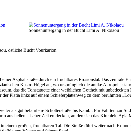
n
Sonnenuntergang in der Bucht Limi A. Nikolaou
ou, östliche Bucht Vourkarion
einer Asphaltstraße durch ein fruchtbares Erosionstal. Das zentrale Einga
zianischen Kastro Hügel an, wo ursprünglich die antike Akropolis stand
eum, das die Tonstatuette einer weiblichen Gottheit mit unbedeckten Br
nter der Platia links auf einem Schieferplattenweg zu dem berühmten 
t weiter als gut befahrbare Schotterstraße bis Kambi. Für Fahrten zur S
rm aus hellenistischer Zeit entdecken, an den sich das Kirchlein Agia M
 liegt in einem großen, fruchtbaren Tal. Die Straße führt weiter nach 
it tiefblauem Wasser und feinem Sand.